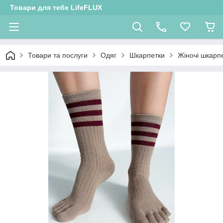
Товари для тебе LifeFLUX
Товари та послуги
Одяг
Шкарпетки
Жіночі шкарп