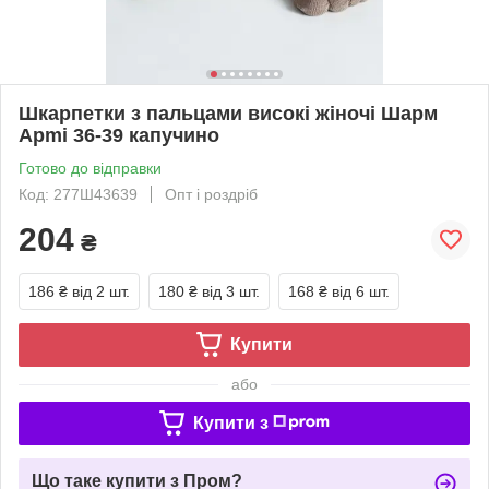
Шкарпетки з пальцами високі жіночі Шарм
Apmi 36-39 капучино
Готово до відправки
Код: 277Ш43639
Опт і роздріб
204
₴
186 ₴
від 2 шт.
180 ₴
від 3 шт.
168 ₴
від 6 шт.
Купити
або
Купити з
Що таке купити з Пром?