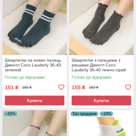
Шкарпетки на кожен палець
Шкарпетки з пальцями з
Джентл Coco Lauderly 36-40
рюшами Джентл Coco
зелений
Lauderly 36-40 темно-сірий
Готово до відправки
Готово до відправки
151
155
₴
₴
182 ₴
182 ₴
Купити
Купити
–15%
Топ продажів
–14%