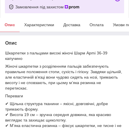
Замовлення під захистом
Опис
Характеристики
Доставка
Оплата
Умови п
Опис
Шкарпетки з пальцами високі жіночі Шарм Apmi 36-39
капучино
Жіночі шкарпетки з розділенням пальців забезпечують
правильне положення стопи, сухість і гігієну. Завдяки щільній,
але еластичній в’язці вони чудово сидять на нозі, тримають
висоту і не сповзають, при цьому м’яка резинка не
перетискає.
Переваги
✔ Щільна структура тканини – якісні, довговічні, добре
тримають форму.
✔ Висота 19 см – зручна середня довжина, яка красиво
виглядає та захищає щиколотку.
✔ М’яка еластична резинка – фіксує шкарпетки, не тисне і не