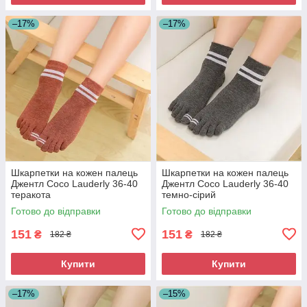
–17%
–17%
Шкарпетки на кожен палець
Шкарпетки на кожен палець
Джентл Coco Lauderly 36-40
Джентл Coco Lauderly 36-40
теракота
темно-сірий
Готово до відправки
Готово до відправки
151
151
₴
₴
182 ₴
182 ₴
Купити
Купити
–17%
–15%