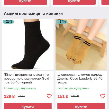
Купити
Купити
Акційні пропозиції та новинки
–25%
–17%
Жіночі шкарпетки класичні з
Шкарпетки на кожен палець
поворотною манжетою Gold
Джентл Coco Lauderly 36-40
Toe 36-40 чорний
вохра
Готово до відправки
Готово до відправки
229
151
₴
₴
304 ₴
182 ₴
Купити
Купити