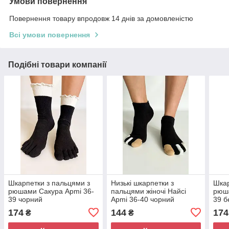
Умови повернення
Повернення товару впродовж 14 днів за домовленістю
Всі умови повернення
Подібні товари компанії
Шкарпетки з пальцями з
Низькі шкарпетки з
Шкар
рюшами Сакура Apmi 36-
пальцями жіночі Найсі
рюша
39 чорний
Apmi 36-40 чорний
39 б
174
144
174
₴
₴