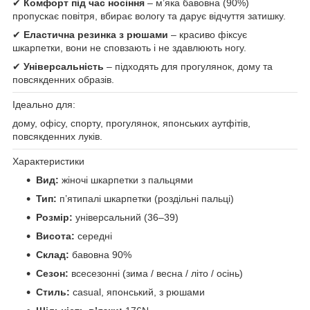
✔
Комфорт під час носіння
– м’яка бавовна (90%)
пропускає повітря, вбирає вологу та дарує відчуття затишку.
✔
Еластична резинка з рюшами
– красиво фіксує
шкарпетки, вони не сповзають і не здавлюють ногу.
✔
Універсальність
– підходять для прогулянок, дому та
повсякденних образів.
Ідеально для:
дому, офісу, спорту, прогулянок, японських аутфітів,
повсякденних луків.
Характеристики
Вид:
жіночі шкарпетки з пальцями
Тип:
п’ятипалі шкарпетки (роздільні пальці)
Розмір:
універсальний (36–39)
Висота:
середні
Склад:
бавовна 90%
Сезон:
всесезонні (зима / весна / літо / осінь)
Стиль:
casual, японський, з рюшами