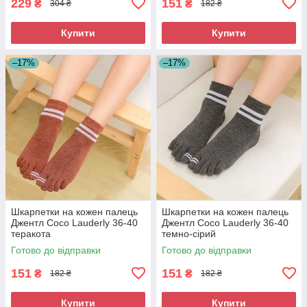
229
151
₴
₴
304 ₴
182 ₴
Купити
Купити
–17%
–17%
Шкарпетки на кожен палець
Шкарпетки на кожен палець
Джентл Coco Lauderly 36-40
Джентл Coco Lauderly 36-40
теракота
темно-сірий
Готово до відправки
Готово до відправки
151
151
₴
₴
182 ₴
182 ₴
Купити
Купити