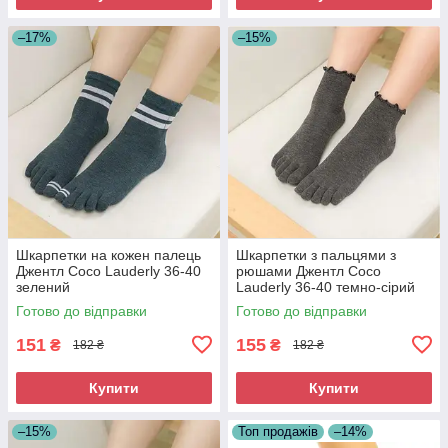
–17%
–15%
Шкарпетки на кожен палець
Шкарпетки з пальцями з
Джентл Coco Lauderly 36-40
рюшами Джентл Coco
зелений
Lauderly 36-40 темно-сірий
Готово до відправки
Готово до відправки
151
155
₴
₴
182 ₴
182 ₴
Купити
Купити
–15%
Топ продажів
–14%