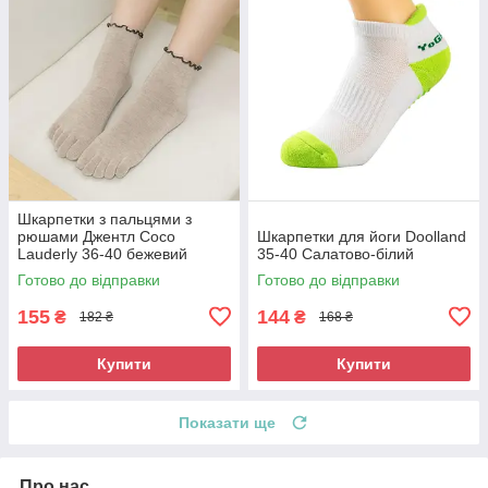
Шкарпетки з пальцями з
рюшами Джентл Coco
Шкарпетки для йоги Doolland
Lauderly 36-40 бежевий
35-40 Салатово-білий
Готово до відправки
Готово до відправки
155
144
₴
₴
182 ₴
168 ₴
Купити
Купити
Показати ще
Про нас