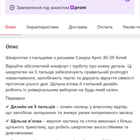
Замовлення під захистом
Опис
Характеристики
Доставка
Оплата
Умови п
Опис
Шкарпетки з пальцями з рюшами Сакура Apmi 36-39 білий
Відчуйте абсолютний комфорт і турботу про кожну деталь. Ці
шкарпетки на 5 пальців забезпечують правильний розподіл
навантаження, запобігають тертю та дарують відчуття свіжості
протягом усього дня. Щільна в’язка й стильний дизайн
роблять їх універсальним вибором на будь-який сезон.
Переваги
✔
Дизайн на 5 пальців
– кожен палець у власному відсіку,
що запобігає натиранню та знижує ризик неприємного запаху.
✔
Щільна в’язка
– верхня частина та стопа виконані з більш
щільного трикотажу, що робить шкарпетки зносостійкими та
довговічними.