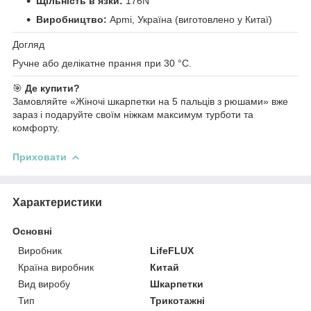
Щільність в’язки:
176N
Виробництво:
Apmi, Україна (виготовлено у Китаї)
Догляд
Ручне або делікатне прання при 30 °C.
🎯
Де купити?
Замовляйте «Жіночі шкарпетки на 5 пальців з рюшами» вже
зараз і подаруйте своїм ніжкам максимум турботи та
комфорту.
Приховати
Характеристики
Основні
Виробник
LifeFLUX
Країна виробник
Китай
Вид виробу
Шкарпетки
Тип
Трикотажні