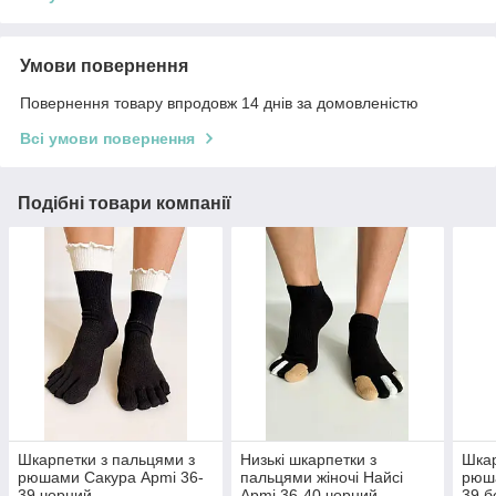
Умови повернення
Повернення товару впродовж 14 днів за домовленістю
Всі умови повернення
Подібні товари компанії
Шкарпетки з пальцями з
Низькі шкарпетки з
Шкар
рюшами Сакура Apmi 36-
пальцями жіночі Найсі
рюша
39 чорний
Apmi 36-40 чорний
39 б