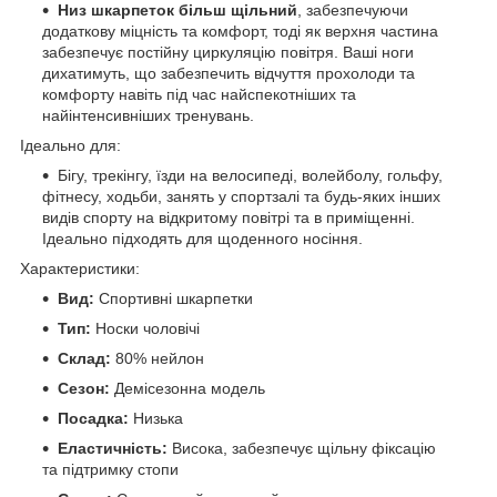
Низ шкарпеток більш щільний
, забезпечуючи
додаткову міцність та комфорт, тоді як верхня частина
забезпечує постійну циркуляцію повітря. Ваші ноги
дихатимуть, що забезпечить відчуття прохолоди та
комфорту навіть під час найспекотніших та
найінтенсивніших тренувань.
Ідеально для:
Бігу, трекінгу, їзди на велосипеді, волейболу, гольфу,
фітнесу, ходьби, занять у спортзалі та будь-яких інших
видів спорту на відкритому повітрі та в приміщенні.
Ідеально підходять для щоденного носіння.
Характеристики:
Вид:
Спортивні шкарпетки
Тип:
Носки чоловічі
Склад:
80% нейлон
Сезон:
Демісезонна модель
Посадка:
Низька
Еластичність:
Висока, забезпечує щільну фіксацію
та підтримку стопи