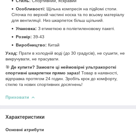
Стиль:
Спортивний, яскравий
Особливості:
Щільна компресія на підйомі стопи.
Сіточка по верхній частині носка та по всьому матеріалу
для вентиляції. Низ шкарпеток більш щільний.
Упаковка:
З етикеткою в поліетиленовому пакеті.
Розмір:
39-43
Виробництво:
Китай
Уход:
Прати в холодній воді (до 30 градусів), не сушити, не
викручувати, не прасувати.
🎯
Де купити?
Замовте ці неймовірні ультракороткі
спортивні шкарпетки прямо зараз!
Товар в наявності,
відправка протягом 24 годин. Зробіть крок до комфорту,
стилю та нових спортивних досягнень!
Приховати
Характеристики
Основні атрибути