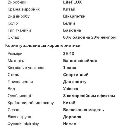
Виробник
LifeFLUX
Країна виробник
Китай
Вид виробу
Шкарпетки
Колір
Білий
Тип тканини
Бавовна
Склад
80% бавовна 20% нейлон
Користувальницькі характеристики
Розміри
39-43
Матеріал
Бавовна/нейлон
Кількість в упаковці
1 пара
Стиль
Спортивний
Призначення
Для спорту
Вид
Унісекс
Особливості
З компресійним ефектом
Країна-виробник товару
Китай
Сезон
Всесезонна модель
Вікова група
Доросла
Функція підігріву
Немає