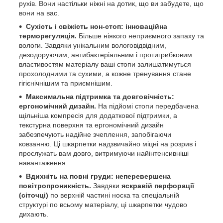
рухів. Вони настільки ніжні на дотик, що ви забудете, що
вони на вас.
Сухість і свіжість нон-стоп: інноваційна
терморегуляція.
Більше ніякого неприємного запаху та
вологи. Завдяки унікальним вологовідвідним,
дезодоруючим, антибактеріальним і протигрибковим
властивостям матеріалу ваші стопи залишатимуться
прохолодними та сухими, а кожне тренування стане
гігієнічнішим та приємнішим.
Максимальна підтримка та довговічність:
ергономічний дизайн.
На підйомі стопи передбачена
щільніша компресія для додаткової підтримки, а
текстурна поверхня та ергономічний дизайн
забезпечують надійне зчеплення, запобігаючи
ковзанню. Ці шкарпетки надзвичайно міцні на розрив і
прослужать вам довго, витримуючи найінтенсивніші
навантаження.
Вдихніть на повні груди: неперевершена
повітропроникність.
Завдяки
яскравій перфорації
(сіточці)
по верхній частині носка та спеціальній
структурі по всьому матеріалу, ці шкарпетки чудово
дихають.