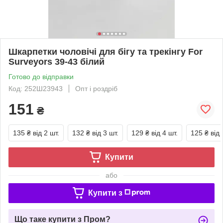
Шкарпетки чоловічі для бігу та трекінгу For
Surveyors 39-43 білий
Готово до відправки
Код: 252Ш23943
Опт і роздріб
151
₴
135 ₴
від 2 шт.
132 ₴
від 3 шт.
129 ₴
від 4 шт.
125 ₴
від 
Купити
або
Купити з
Що таке купити з Пром?