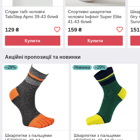
Слідки табі чоловічі
Спортивні шкарпетки
Шкар
TabiStep Apmi 39-43 білий
чоловічі Інфініт Super Elite
бігу 
41-43 білий
Surv
129
159
151
₴
₴
Купити
Купити
Акційні пропозиції та новинки
–29%
Новинка
–29%
Шкарпетки з пальцями
Шкарпетки з пальцями