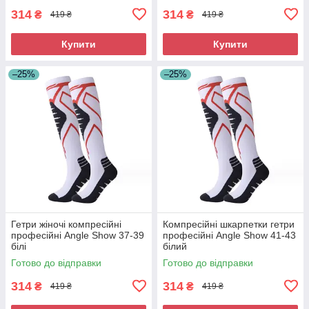
314
314
₴
₴
419 ₴
419 ₴
Купити
Купити
–25%
–25%
Гетри жіночі компресійні
Компресійні шкарпетки гетри
професійні Angle Show 37-39
професійні Angle Show 41-43
білі
білий
Готово до відправки
Готово до відправки
314
314
₴
₴
419 ₴
419 ₴