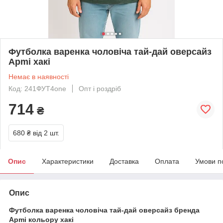
Футболка варенка чоловіча тай-дай оверсайз
Apmi хакі
Немає в наявності
Код: 241ФУТ4one
Опт і роздріб
714
₴
680 ₴
від 2 шт.
Опис
Характеристики
Доставка
Оплата
Умови п
Опис
Футболка варенка чоловіча тай-дай оверсайз бренда
Apmi кольору хакі