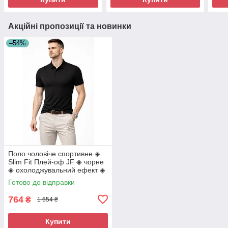
Акційні пропозиції та новинки
–54%
Поло чоловіче спортивне ◈
Slim Fit Плей-оф JF ◈ чорне
◈ охолоджувальний ефект ◈
еластична тканина
Готово до відправки
764
₴
1 654 ₴
Купити