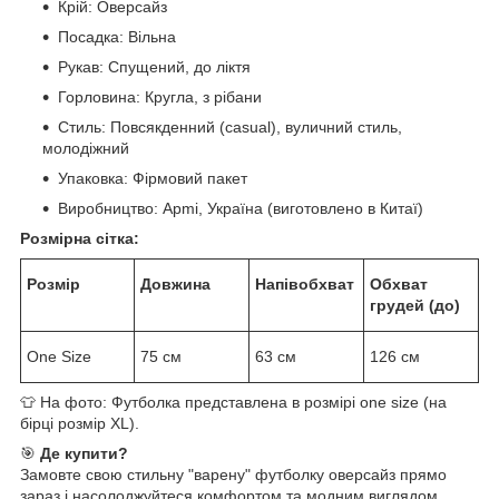
Крій: Оверсайз
Посадка: Вільна
Рукав: Спущений, до ліктя
Горловина: Кругла, з рібани
Стиль: Повсякденний (casual), вуличний стиль,
молодіжний
Упаковка: Фірмовий пакет
Виробництво: Apmi, Україна (виготовлено в Китаї)
Розмірна сітка:
Розмір
Довжина
Напівобхват
Обхват
грудей (до)
One Size
75 см
63 см
126 см
👕 На фото: Футболка представлена в розмірі one size (на
бірці розмір XL).
🎯
Де купити?
Замовте свою стильну "варену" футболку оверсайз прямо
зараз і насолоджуйтеся комфортом та модним виглядом.