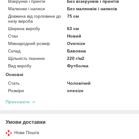
Візерунки і принти
Без візерунків і принтів
Малюнки і написи
Без малюнків і написів
Довжина від горловини до
75 см
низу вироба
Ширина виробу
63 см
Стан
Новий
Міжнародний розмір
Oversize
Склад
Бавовна
Щільність тканини
220 г/м2
Вид виробу
Футболка
Основні
Стать
Чоловічий
Розміри
onesize
Приховати
Умови доставки
Нова Пошта