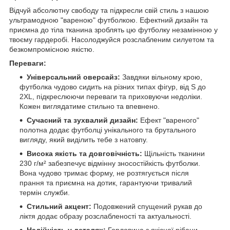
Відчуй абсолютну свободу та підкресли свій стиль з нашою
ультрамодною "вареною" футболкою. Ефектний дизайн та
приємна до тіла тканина зроблять цю футболку незамінною у
твоєму гардеробі. Насолоджуйся розслабленим силуетом та
безкомпромісною якістю.
Переваги:
Універсальний оверсайз:
Завдяки вільному крою,
футболка чудово сидить на різних типах фігур, від S до
2XL, підкреслюючи переваги та приховуючи недоліки.
Кожен виглядатиме стильно та впевнено.
Сучасний та зухвалий дизайн:
Ефект "вареного"
полотна додає футболці унікального та брутального
вигляду, який виділить тебе з натовпу.
Висока якість та довговічність:
Щільність тканини
230 г/м² забезпечує відмінну зносостійкість футболки.
Вона чудово тримає форму, не розтягується після
прання та приємна на дотик, гарантуючи тривалий
термін служби.
Стильний акцент:
Подовжений спущений рукав до
ліктя додає образу розслабленості та актуальності.
Надійність у деталях:
Горловина з якісної рібани