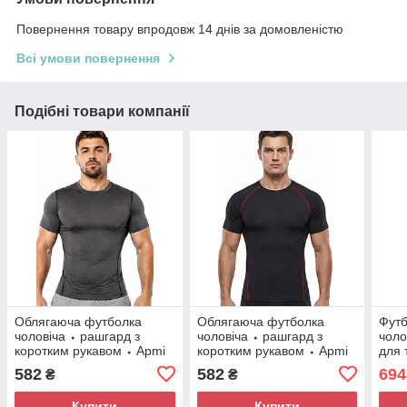
Повернення товару впродовж 14 днів за домовленістю
Всі умови повернення
Подібні товари компанії
Облягаюча футболка
Облягаюча футболка
Футб
чоловіча ⬩ рашгард з
чоловіча ⬩ рашгард з
чоло
коротким рукавом ⬩ Apmi
коротким рукавом ⬩ Apmi
для 
PulseFit сірий
PulseFit чорна
582
582
694
₴
₴
Купити
Купити