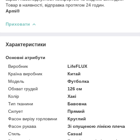
Товар в наявності, відправка протягом 24 годин.
Apmi®
Приховати
Характеристики
Основні атрибути
Виробник
LifeFLUX
Країна виробник
Китай
Модель
Футболка
Обхват грудей
126 см
Колір
Хакі
Тип тканини
Бавовна
Силует
Прямий
Фасон вирізу горловини
Круглий
Фасон рукава
Зі спущеною лінією плеча
Стиль
Casual