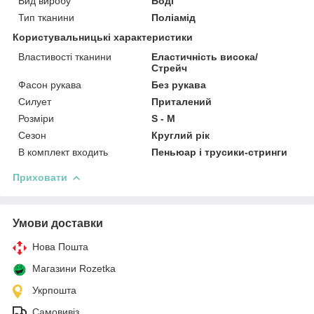
Вид виробу
Боді
Тип тканини
Поліамід
Користувальницькі характеристики
Властивості тканини
Еластичність висока/
Стрейч
Фасон рукава
Без рукава
Силует
Приталений
Розміри
S - M
Сезон
Круглий рік
В комплект входить
Пеньюар і трусики-стринги
Приховати
Умови доставки
Нова Пошта
Магазини Rozetka
Укрпошта
Самовивіз