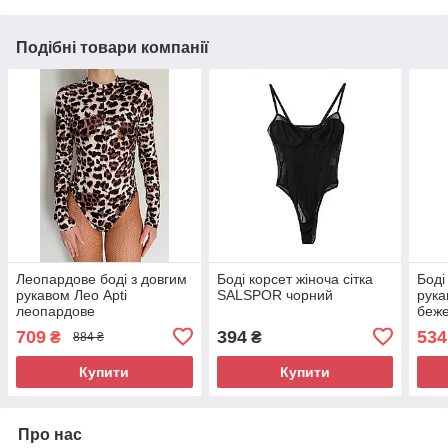
Подібні товари компанії
Леопардове боді з довгим
Боді корсет жіноча сітка
Боді
рукавом Лео Apti
SALSPOR чорний
рука
леопардове
беж
709
394
534
₴
₴
884 ₴
Купити
Купити
Про нас