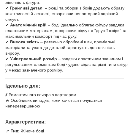
жіночність фігури.
✔
Грайливі деталі
– рюші та оборки з боків додають образу
кокетливості й легкості, створюючи неповторний чарівний
силует.
✔
Анатомічний крій
– боді ідеально облягає фігуру завдяки
еластичним матеріалам, створюючи відчуття "другої шкіри" та
максимальний комфорт під час руху.
✔
Висока якість
– ретельно оброблені шви, преміальні
матеріали та увага до деталей гарантують довговічність
виробу.
✔
Універсальний розмір
– завдяки еластичним тканинам і
регульованим елементам боді чудово сідає на різні типи фігур
у межах зазначеного розміру.
────────────────────────────────────────
Ідеально для:
💃 Романтичного вечора з партнером
🔥 Особливих випадків, коли хочеться почуватися
неперевершеною
────────────────────────────────────────
Характеристики:
📌
Тип:
Жіноче боді