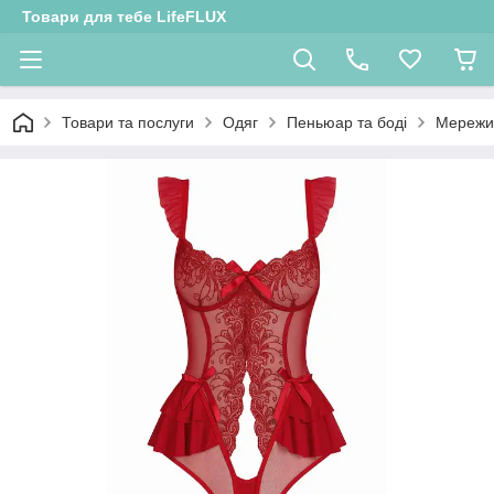
Товари для тебе LifeFLUX
Товари та послуги
Одяг
Пеньюар та боді
Мережив