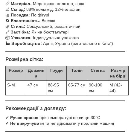
📏
Матеріал:
Мереживне полотно, сітка
📐
Склад:
88% поліамід, 12% еластан
🎀
Посадка:
По фігурі
🔄
Еластичність:
Висока
🌿
Стиль:
Сексуальний, романтичний
🔗
Застібка:
Як на бюстгальтері
📦
Упаковка:
Індивідуальна упаковка
🏭
Виробництво:
Apmi, Україна (виготовлено в Китаї)
────────────────────────────────────────
Розмірна сітка:
Розмір
Довжин
Груди
Талія
Стегна
Розмір
а
на бірці
S-M
47 см
88-95
65-77 см
90-100
M (42-
см
см
44)
────────────────────────────────────────
Рекомендації з догляду:
✔
Ручне прання
при температурі не вище 30°C
✔
Не викручувати
та не віджимати у пральній машині
────────────────────────────────────────