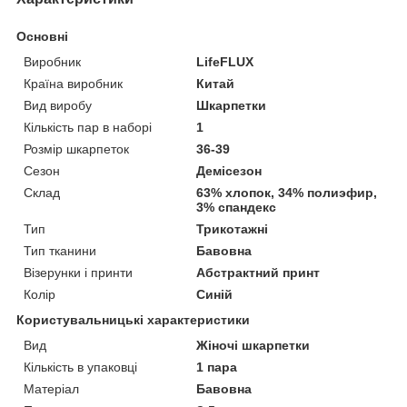
Основні
Виробник
LifeFLUX
Країна виробник
Китай
Вид виробу
Шкарпетки
Кількість пар в наборі
1
Розмір шкарпеток
36-39
Сезон
Демісезон
Склад
63% хлопок, 34% полиэфир,
3% спандекс
Тип
Трикотажні
Тип тканини
Бавовна
Візерунки і принти
Абстрактний принт
Колір
Синій
Користувальницькі характеристики
Вид
Жіночі шкарпетки
Кількість в упаковці
1 пара
Матеріал
Бавовна