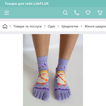
Товари для тебе LifeFLUX
Товари та послуги
Одяг
Шкарпетки
Жіночі шкарп