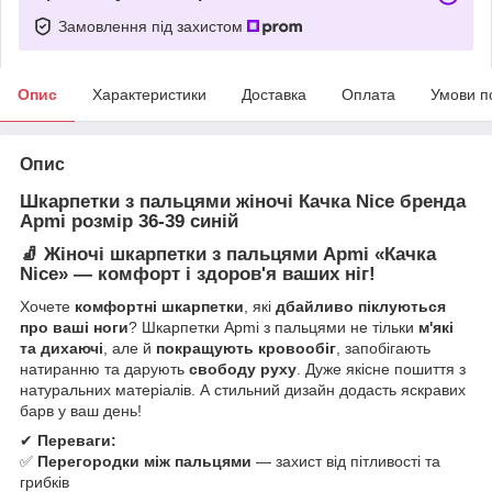
Замовлення під захистом
Опис
Характеристики
Доставка
Оплата
Умови п
Опис
Шкарпетки з пальцями жіночі Качка Nice бренда
Apmi розмір 36-39 синій
🧦 Жіночі шкарпетки з пальцями Apmi «
Качка
Nice
» — комфорт і здоров'я ваших ніг!
Хочете
комфортні шкарпетки
, які
дбайливо піклуються
про ваші ноги
? Шкарпетки Apmi з пальцями не тільки
м'які
та дихаючі
, але й
покращують кровообіг
, запобігають
натиранню та дарують
свободу руху
. Дуже якісне пошиття з
натуральних матеріалів. А стильний дизайн додасть яскравих
барв у ваш день!
✔
Переваги:
✅
Перегородки між пальцями
— захист від пітливості та
грибків