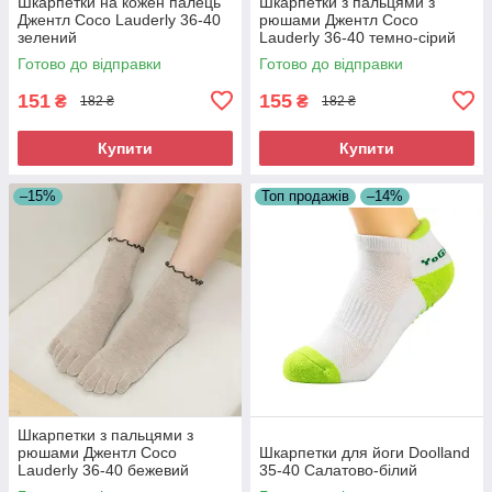
Шкарпетки на кожен палець
Шкарпетки з пальцями з
Джентл Coco Lauderly 36-40
рюшами Джентл Coco
зелений
Lauderly 36-40 темно-сірий
Готово до відправки
Готово до відправки
151
155
₴
₴
182 ₴
182 ₴
Купити
Купити
–15%
Топ продажів
–14%
Шкарпетки з пальцями з
рюшами Джентл Coco
Шкарпетки для йоги Doolland
Lauderly 36-40 бежевий
35-40 Салатово-білий