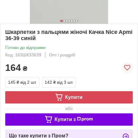
Шкарпетки з пальцями жіночі Качка Nice Apmi
36-39 синій
Готово до відправки
Код: 163ШК33639
Опт і роздріб
164
₴
145 ₴
від 2 шт.
142 ₴
від 3 шт.
Купити
або
Купити з
Що таке купити з Пром?