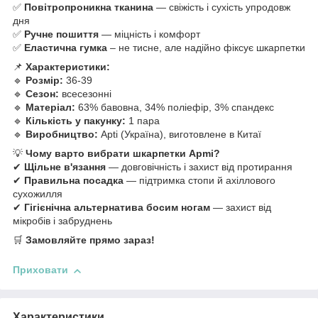
✅
Повітропроникна тканина
— свіжість і сухість упродовж
дня
✅
Ручне пошиття
— міцність і комфорт
✅
Еластична гумка
– не тисне, але надійно фіксує шкарпетки
📌
Характеристики:
🔹
Розмір:
36-39
🔹
Сезон:
всесезонні
🔹
Матеріал:
63% бавовна, 34% поліефір, 3% спандекс
🔹
Кількість у пакунку:
1 пара
🔹
Виробництво:
Apti (Україна), виготовлене в Китаї
💡
Чому варто вибрати шкарпетки Apmi?
✔
Щільне в'язання
— довговічність і захист від протирання
✔
Правильна посадка
— підтримка стопи й ахіллового
сухожилля
✔
Гігієнічна альтернатива босим ногам
— захист від
мікробів і забруднень
🛒
Замовляйте прямо зараз!
Приховати
Характеристики