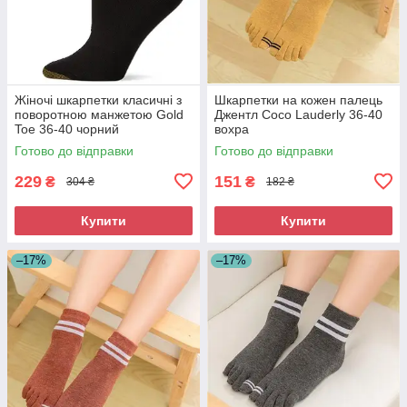
Жіночі шкарпетки класичні з
Шкарпетки на кожен палець
поворотною манжетою Gold
Джентл Coco Lauderly 36-40
Toe 36-40 чорний
вохра
Готово до відправки
Готово до відправки
229
151
₴
₴
304 ₴
182 ₴
Купити
Купити
–17%
–17%