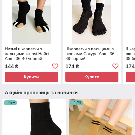
Низькі шкарпетки з
Шкарпетки з пальцями з
Шкар
пальцями жіночі Найсі
рюшами Сакура Apmi 36-
рюша
Apmi 36-40 чорний
39 чорний
39 б
144
174
174
₴
₴
Купити
Купити
Акційні пропозиції та новинки
–25%
–17%