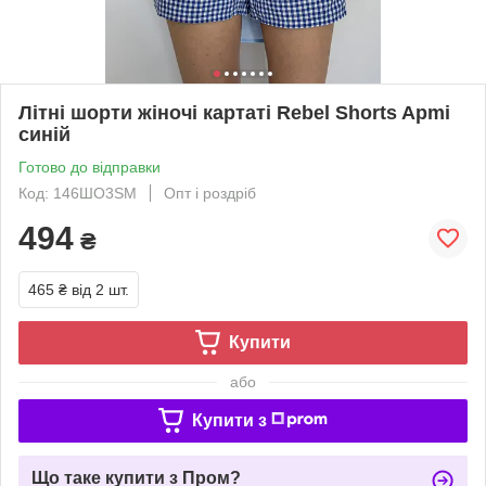
Літні шорти жіночі картаті Rebel Shorts Apmi
синій
Готово до відправки
Код: 146ШО3SM
Опт і роздріб
494
₴
465 ₴
від 2 шт.
Купити
або
Купити з
Що таке купити з Пром?