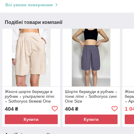
Всі умови повернення
Подібні товари компанії
Жіночі шорти бермуди в
Шорти бермуди в рубчик ⬩
Жіно
рубчик ⬩ ультралегкі літні
тонкі літні ⬩ Sothoryos сині
берм
⬩ Sothoryos бежеві One
One Size
⬩ Ap
Size
404
404
1 0
₴
₴
Купити
Купити