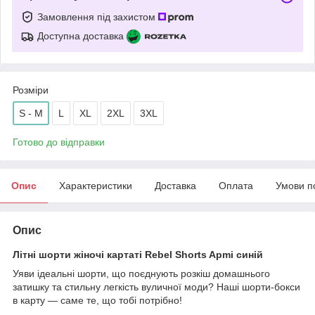
Замовлення під захистом
Доступна доставка
Розміри
S - M
L
XL
2XL
3XL
Готово до відправки
Опис
Характеристики
Доставка
Оплата
Умови п
Опис
Літні шорти жіночі картаті Rebel Shorts Apmi синій
Уяви ідеальні шорти, що поєднують розкіш домашнього
затишку та стильну легкість вуличної моди? Наші шорти-бокси
в карту — саме те, що тобі потрібно!