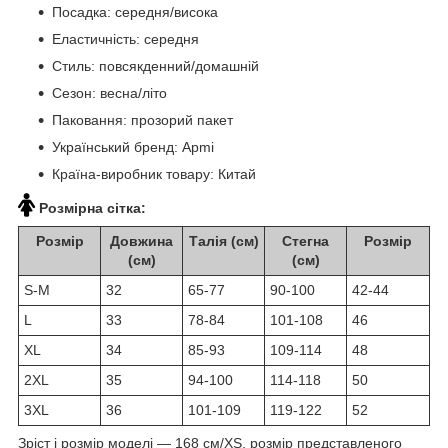
Посадка: середня/висока
Еластичність: середня
Стиль: повсякденний/домашній
Сезон: весна/літо
Паковання: прозорий пакет
Український бренд: Apmi
Країна-виробник товару: Китай
Розмірна сітка:
Розмір
Довжина
Талія (см)
Стегна
Розмір
(см)
(см)
S-M
32
65-77
90-100
42-44
L
33
78-84
101-108
46
XL
34
85-93
109-114
48
2XL
35
94-100
114-118
50
3XL
36
101-109
119-122
52
Зріст і розмір моделі — 168 см/XS, розмір представленого