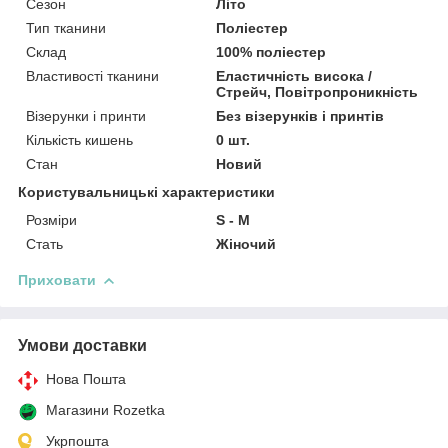
Сезон
Літо
Тип тканини
Поліестер
Склад
100% поліестер
Властивості тканини
Еластичність висока /
Стрейч, Повітропроникність
Візерунки і принти
Без візерунків і принтів
Кількість кишень
0 шт.
Стан
Новий
Користувальницькі характеристики
Розміри
S - M
Стать
Жіночий
Приховати
Умови доставки
Нова Пошта
Магазини Rozetka
Укрпошта