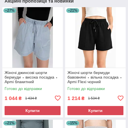
Акційні пропозиції та новинки
–27%
–21%
Жіночі джинсові шорти
Жіночі шорти бермуди
бермуди ⬩ висока посадка ⬩
бавовняні ⬩ вільна посадка ⬩
Apmi блакитний
Apmi Flexi чорний
Готово до відправки
Готово до відправки
1 044
1 214
₴
₴
1 434 ₴
1 534 ₴
Купити
Купити
–21%
–15%