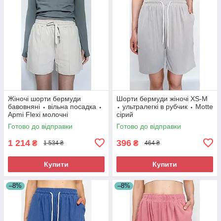
Жіночі шорти бермуди
Шорти бермуди жіночі XS-M
бавовняні ⬩ вільна посадка ⬩
⬩ ультралегкі в рубчик ⬩ Motte
Apmi Flexi молочні
сірий
Готово до відправки
Готово до відправки
1 214
396
₴
₴
1 534 ₴
464 ₴
Купити
Купити
–8%
–8%