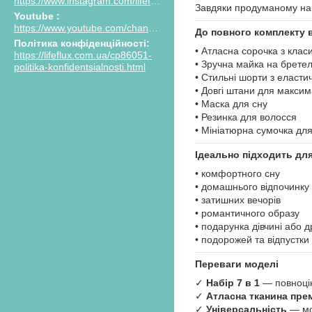
https://www.instagram.com/lifeflux.ua
Завдяки продуманому на
Youtube
https://www.youtube.com/channel/UCPIasy4xKoClKZ7euVHI_AQ/featured
До повного комплекту 
Політика конфіденційності
• Атласна сорочка з кла
https://lifeflux.com.ua/cp86051-
• Зручна майка на брете
politika-konfidentsialnosti.html
• Стильні шорти з еласт
• Довгі штани для макси
• Маска для сну
• Резинка для волосся
• Мініатюрна сумочка для
Ідеально підходить дл
• комфортного сну
• домашнього відпочинку
• затишних вечорів
• романтичного образу
• подарунка дівчині або д
• подорожей та відпустки
Переваги моделі
✓
Набір 7 в 1
— повноцін
✓
Атласна тканина прем
✓
Універсальність
— мо