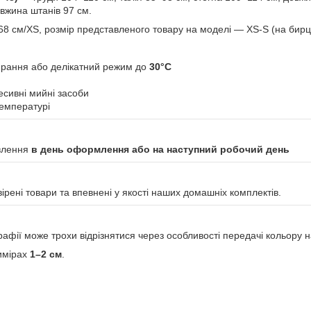
вжина штанів 97 см.
168 см/XS, розмір представленого товару на моделі — XS-S (на бирц
прання або делікатний режим до
30°C
есивні мийні засоби
температурі
овлення
в день оформлення або на наступний робочий день
ені товари та впевнені у якості наших домашніх комплектів.
рафії може трохи відрізнятися через особливості передачі кольору н
вимірах
1–2 см
.