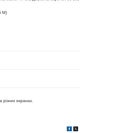
і M)
а різних екранах.