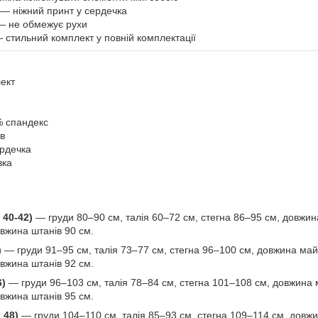
— ніжний принт у сердечка
 не обмежує рухи
 стильний комплект у повній комплектації
ект
% спандекс
в
ердечка
вка
 40-42)
— груди 80–90 см, талія 60–72 см, стегна 86–95 см, довжин
вжина штанів 90 см.
)
— груди 91–95 см, талія 73–77 см, стегна 96–100 см, довжина май
вжина штанів 92 см.
6)
— груди 96–103 см, талія 78–84 см, стегна 101–108 см, довжина 
вжина штанів 95 см.
 48)
— груди 104–110 см, талія 85–93 см, стегна 109–114 см, довжи