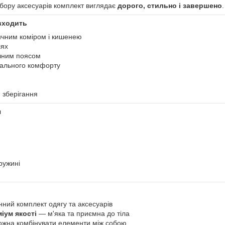
бору аксесуарів комплект виглядає
дорого, стильно і завершено
.
входить
сичним коміром і кишенею
лях
ичним поясом
мального комфорту
 зберігання
я
ружині
ний комплект одягу та аксесуарів
іум якості
— м'яка та приємна до тіла
жна комбінувати елементи між собою