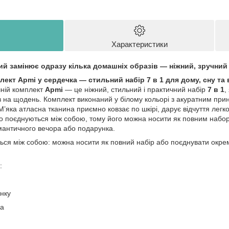
Характеристики
ий замінює одразу кілька домашніх образів — ніжний, зручний
ект Apmi у сердечка — стильний набір 7 в 1 для дому, сну та 
ній комплект
Apmi
— це ніжний, стильний і практичний набір
7 в 1
,
на щодень. Комплект виконаний у білому кольорі з акуратним принт
М’яка атласна тканина приємно ковзає по шкірі, дарує відчуття легк
о поєднуються між собою, тому його можна носити як повним наборо
омантичного вечора або подарунка.
ться між собою: можна носити як повний набір або поєднувати окре
:
нку
ра