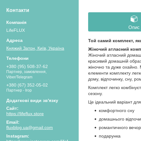
Контакти
Опис
LifeFLUX
Той самий комплект, як
Княжий Затон, Київ, Україна
Жіночий атласний компл
Жіночий атласний домаш
красивий домашній образ 
+380 (95) 508-37-62
жіночно та дуже охайно. 
Партнер, замовлення,
елементи комплекту легк
Viber/Telegram
дому, відпочинку, сну, р
+380 (67) 352-05-02
Комплект легко комбінує
Партнер - Ігор
сезону.
Це ідеальний варіант для
комфортного сну
https://lifeflux.store
домашнього відпочи
романтичного вечо
fluxblog.ua@gmail.com
подарунка
Instagram