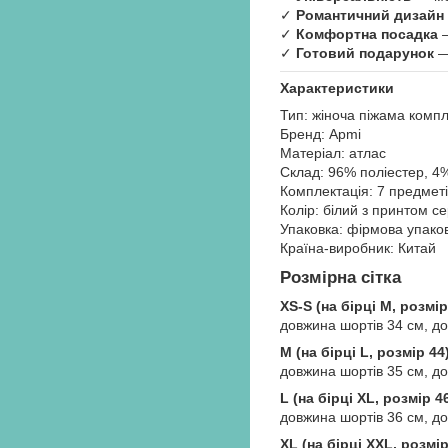
✓
Романтичний дизайн
✓
Комфортна посадка
—
✓
Готовий подарунок
—
Характеристики
Тип: жіноча піжама компл
Бренд: Apmi
Матеріал: атлас
Склад: 96% поліестер, 4
Комплектація: 7 предметі
Колір: білий з принтом с
Упаковка: фірмова упако
Країна-виробник: Китай
Розмірна сітка
XS-S (на бірці M, розмір
довжина шортів 34 см, до
M (на бірці L, розмір 44
довжина шортів 35 см, до
L (на бірці XL, розмір 4
довжина шортів 36 см, до
XL (на бірці XXL, розмір