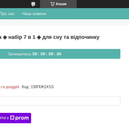
Кошик
Про нас
Наші новини
◈ набір 7 в 1 ◈ для сну та відпочинку
Залишилось
0
0
0
0
0
0
0
0
і в роздріб
Код:
130ПІЖ1XSS
ИТИ З