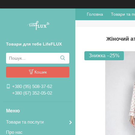
Головна
Товари та п
Жіночий ат
Товари для тебе LifeFLUX
–25%
Кошик
+380 (95) 508-37-62
+380 (67) 352-05-02
Товари та послуги
Про нас