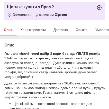
Що таке купити з Пром?
Замовлення під захистом
Опис
Характеристики
Доставка
Оплата
Умови п
Опис
Гольфи жіночі теплі набір 3 пари бренда YIBATE розмір
37-40 чорного кольору —
дуже стильний і необхідний
аксесуар за холодної погоди! Дуже затишні, можна носити
поверх тонких колгот, під плаття або штани, як домашні
гольфи, під об'ємний светр і загалом зробити дуже багато
модних образів! :)
Дуже теплі високі зимові шкарпетки з 36,4% вмістом овечої
вовни. Ваші зимові холодні вечори вдома або на вулиці будуть
теплими та затишними. Гумка-манжет 5 см, дуже щільна,
чудово тримає високий носок.
Щільні, об'ємні, потовщені вовняні шкарпетки для
холодного періоду.