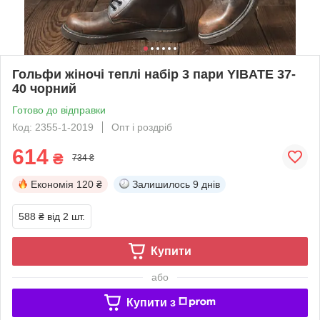
Гольфи жіночі теплі набір 3 пари YIBATE 37-
40 чорний
Готово до відправки
Код: 2355-1-2019
Опт і роздріб
614
₴
734 ₴
Економія
120 ₴
Залишилось
9 днів
588 ₴
від 2 шт.
Купити
або
Купити з