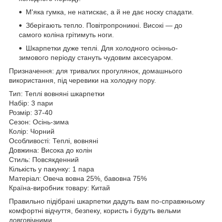
М'яка гумка, не натискає, а й не дає носку спадати.
Зберігають тепло. Повітропроникні. Високі — до
самого коліна грітимуть ноги.
Шкарпетки дуже теплі. Для холодного осінньо-
зимового періоду стануть чудовим аксесуаром.
Призначення: для тривалих прогулянок, домашнього
використання, під черевики на холодну пору.
Тип: Теплі вовняні шкарпетки
Набір: 3 пари
Розмір: 37-40
Сезон: Осінь-зима
Колір: Чорний
Особливості: Теплі, вовняні
Довжина: Висока до колін
Стиль: Повсякденний
Кількість у пакунку: 1 пара
Матеріал: Овеча вовна 25%, бавовна 75%
Країна-виробник товару: Китай
Правильно підібрані шкарпетки дадуть вам по-справжньому
комфортні відчуття, безпеку, користь і будуть вельми
довговічними.