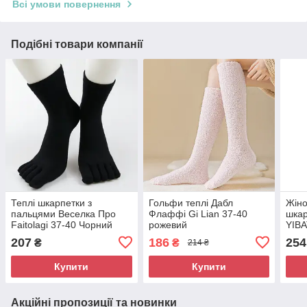
Всі умови повернення
Подібні товари компанії
Теплі шкарпетки з
Гольфи теплі Дабл
Жіно
пальцями Веселка Про
Флаффі Gi Lian 37-40
шкар
Faitolagi 37-40 Чорний
рожевий
YIBA
207
186
254
₴
₴
214 ₴
Купити
Купити
Акційні пропозиції та новинки