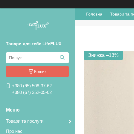
Головна
Товари та п
Товари для тебе LifeFLUX
–13%
Кошик
+380 (95) 508-37-62
+380 (67) 352-05-02
Товари та послуги
Про нас