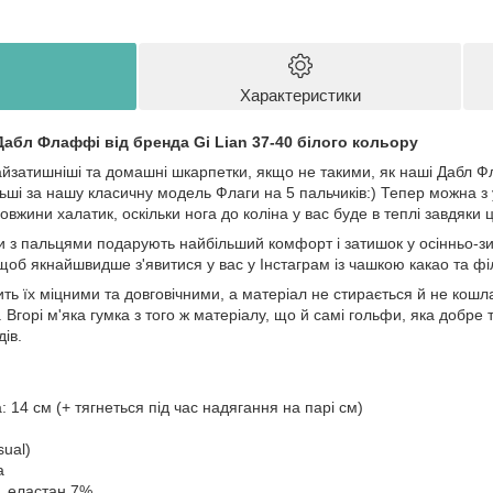
Характеристики
Дабл Флаффі від бренда Gi Lian 37-40 білого кольору
йзатишніші та домашні шкарпетки, якщо не такими, як наші Дабл Ф
ільші за нашу класичну модель Флаги на 5 пальчиків:) Тепер можна з
овжини халатик, оскільки нога до коліна у вас буде в теплі завдяки 
и з пальцями подарують найбільший комфорт і затишок у осінньо-зи
щоб якнайшвидше з'явитися у вас у Інстаграм із чашкою какао та ф
ить їх міцними та довговічними, а матеріал не стирається й не кошл
 Вгорі м'яка гумка з того ж матеріалу, що й самі гольфи, яка добре 
дів.
а: 14 см (+ тягнеться під час надягання на парі см)
ual)
а
, еластан 7%