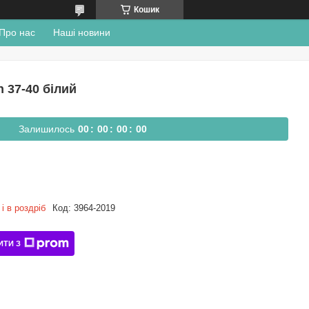
Кошик
Про нас
Наші новини
 37-40 білий
Залишилось
0
0
0
0
0
0
0
0
і в роздріб
Код:
3964-2019
ИТИ З