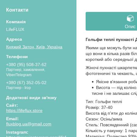
Контакти
Опис
LifeFLUX
Гольфи теплі пухнасті 
Княжий Затон, Київ, Україна
Якими ще можуть бути на
що вони в кілька разів б
короткий або середньої д
+380 (95) 508-37-62
Жіночі пухнасті шкарпетк
Партнер, замовлення,
фотогеничні та чекають, 
Viber/Telegram
Якісне в'язання роб
+380 (67) 352-05-02
Висота — під коліно.
Партнер - Ігор
тисне і не залишає слі
Тип: Гольфи теплі
Розмір: 37-40
https://lifeflux.store
Висота від п'яти до колін
Сезон: Осінь/зима
fluxblog.ua@gmail.com
Стиль: Повсякденний (cas
Кількість у пакунку: 1 пар
Instagram
Матеріал: Поліестер 93%