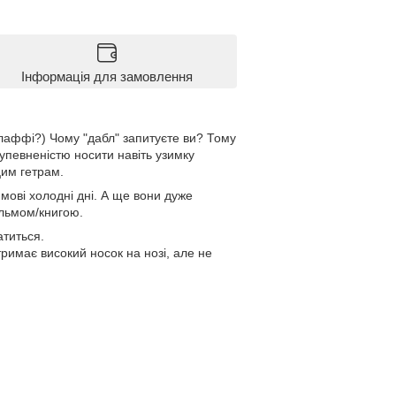
Інформація для замовлення
лаффі?) Чому "дабл" запитуєте ви? Тому
 упевненістю носити навіть узимку
цим гетрам.
мові холодні дні. А ще вони дуже
ільмом/книгою.
атиться.
тримає високий носок на нозі, але не