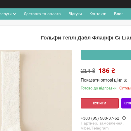
ослуги
Доставка та оплата
Відгуки
Контакти
Блог
Гольфи теплі Дабл Флаффі Gi Lian
186 ₴
214 ₴
Показати оптові ціни
Готово до відправки
Оптом 
КУП
КУПИТИ
+380 (95) 508-37-62
Партнер, замовлення,
Viber/Telegram