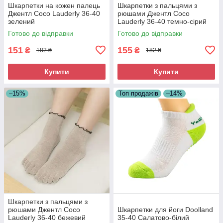
Шкарпетки на кожен палець
Шкарпетки з пальцями з
Джентл Coco Lauderly 36-40
рюшами Джентл Coco
зелений
Lauderly 36-40 темно-сірий
Готово до відправки
Готово до відправки
151
155
₴
₴
182 ₴
182 ₴
Купити
Купити
–15%
Топ продажів
–14%
Шкарпетки з пальцями з
рюшами Джентл Coco
Шкарпетки для йоги Doolland
Lauderly 36-40 бежевий
35-40 Салатово-білий