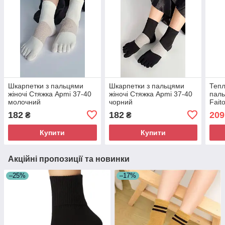
Шкарпетки з пальцями
Шкарпетки з пальцями
Тепл
жіночі Стяжка Apmi 37-40
жіночі Стяжка Apmi 37-40
пал
молочний
чорний
Fait
сму
182
182
209
₴
₴
Купити
Купити
Акційні пропозиції та новинки
–25%
–17%