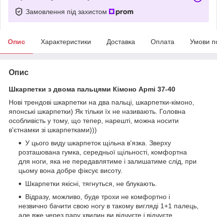
Замовлення під захистом
Опис
Характеристики
Доставка
Оплата
Умови п
Опис
Шкарпетки з двома пальцями Кімоно Apmi 37-40
Нові трендові шкарпетки на два пальці, шкарпетки-кімоно,
японські шкарпетки) Як тільки їх не називають. Головна
особливість у тому, що тепер, нарешті, можна носити
в'єтнамки зі шкарпетками)))
У цього виду шкарпеток щільна в'язка. Зверху
розташована гумка, середньої щільності, комфортна
для ноги, яка не передавлятиме і залишатиме слід, при
цьому вона добре фіксує висоту.
Шкарпетки якісні, тягнуться, не блукають.
Відразу, можливо, буде трохи не комфортно і
незвично бачити свою ногу в такому вигляді 1+1 палець,
але вже через пару хвилин ви відчуєте і відчуєте