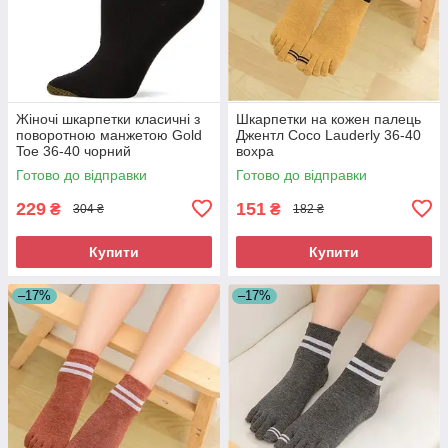
Жіночі шкарпетки класичні з
Шкарпетки на кожен палець
поворотною манжетою Gold
Джентл Coco Lauderly 36-40
Toe 36-40 чорний
вохра
Готово до відправки
Готово до відправки
229
151
₴
₴
304 ₴
182 ₴
Купити
Купити
–17%
–17%