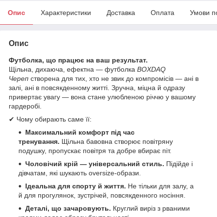
Опис
Характеристики
Доставка
Оплата
Умови п
Опис
Футболка, що працює на ваш результат.
Щільна, дихаюча, ефектна — футболка
BOXDAQ
Череп
створена для тих, хто не звик до компромісів — ані в
залі, ані в повсякденному житті. Зручна, міцна й одразу
привертає увагу — вона стане улюбленою річчю у вашому
гардеробі.
✔ Чому обирають саме її:
Максимальний комфорт під час
тренування.
Щільна бавовна створює повітряну
подушку, пропускає повітря та добре вбирає піт.
Чоловічий крій — універсальний стиль.
Підійде і
дівчатам, які шукають oversize-образи.
Ідеальна для спорту й життя.
Не тільки для залу, а
й для прогулянок, зустрічей, повсякденного носіння.
Деталі, що зачаровують.
Круглий виріз з рваними