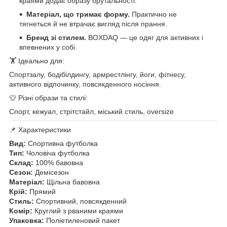
краями додає образу брутальності.
Матеріал, що тримає форму.
Практично не
тягнеться й не втрачає вигляд після прання.
Бренд зі стилем.
BOXDAQ — це одяг для активних і
впевнених у собі.
🏋 Ідеально для:
Спортзалу, бодібілдингу, армрестлінгу, йоги, фітнесу,
активного відпочинку, повсякденного носіння.
👕 Різні образи та стилі:
Спорт, кежуал, стрітстайл, міський стиль, oversize
📌 Характеристики
Вид:
Спортивна футболка
Тип:
Чоловіча футболка
Склад:
100% бавовна
Сезон:
Демісезон
Матеріал:
Щільна бавовна
Крій:
Прямий
Стиль:
Спортивний, повсякденний
Комір:
Круглий з рваними краями
Упаковка:
Поліетиленовий пакет