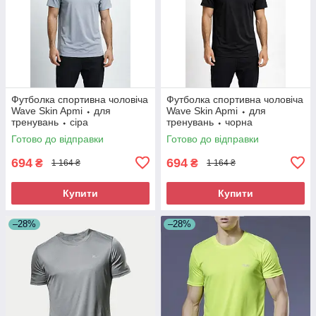
Футболка спортивна чоловіча
Футболка спортивна чоловіча
Wave Skin Apmi ⬩ для
Wave Skin Apmi ⬩ для
тренувань ⬩ сіра
тренувань ⬩ чорна
Готово до відправки
Готово до відправки
694
694
₴
₴
1 164 ₴
1 164 ₴
Купити
Купити
–28%
–28%