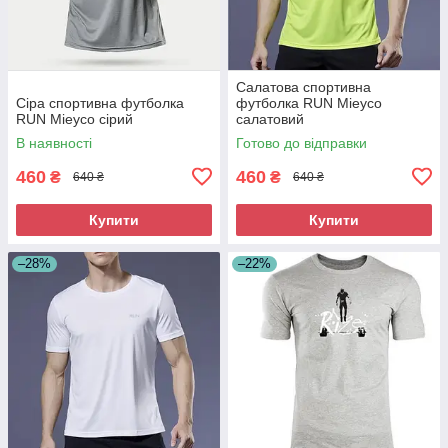
Салатова спортивна
Сіра спортивна футболка
футболка RUN Mieyco
RUN Mieyco сірий
салатовий
В наявності
Готово до відправки
460
460
₴
₴
640 ₴
640 ₴
Купити
Купити
–28%
–22%