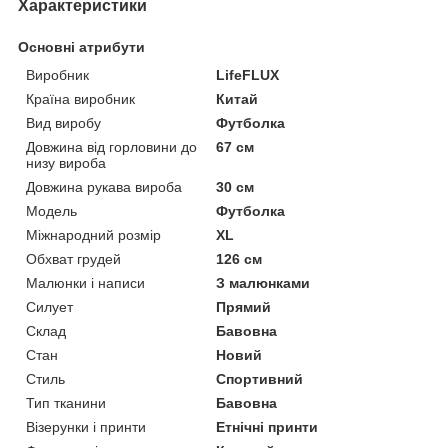
Характеристики
Основні атрибути
Виробник
LifeFLUX
Країна виробник
Китай
Вид виробу
Футболка
Довжина від горловини до
67 см
низу вироба
Довжина рукава вироба
30 см
Модель
Футболка
Міжнародний розмір
XL
Обхват грудей
126 см
Малюнки і написи
З малюнками
Силует
Прямий
Склад
Бавовна
Стан
Новий
Стиль
Спортивний
Тип тканини
Бавовна
Візерунки і принти
Етнічні принти