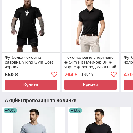
Футболка чоловіча
Поло чоловіче спортивне
Футб
бавовна Viking Gym Ecet
◈ Slim Fit Плей-оф JF ◈
чоло
чорний
чорне ◈ охолоджувальний
ефект ◈ еластична
550
764
479
₴
₴
1 654 ₴
тканина
Купити
Купити
Акційні пропозиції та новинки
–40%
–40%