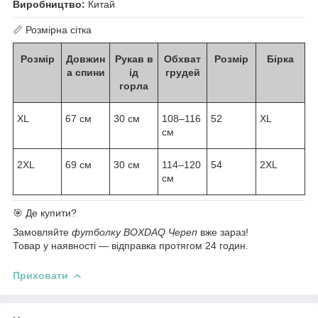
Виробництво:
Китай
📏 Розмірна сітка
Розмір
Довжин
Рукав в
Обхват
Розмір
Бірка
а спини
ід
грудей
горла
XL
67 см
30 см
108–116
52
XL
см
2XL
69 см
30 см
114–120
54
2XL
см
🎯 Де купити?
Замовляйте
футболку BOXDAQ Череп
вже зараз!
Товар у наявності — відправка протягом 24 годин.
Приховати