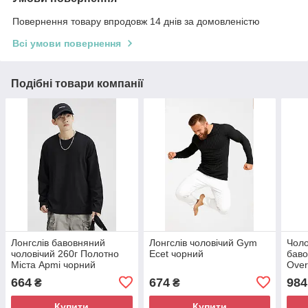
Повернення товару впродовж 14 днів за домовленістю
Всі умови повернення
Подібні товари компанії
Лонгслів бавовняний
Лонгслів чоловічий Gym
Чоло
чоловічий 260г Полотно
Ecet чорний
баво
Міста Apmi чорний
Over
чор
664
674
984
₴
₴
Купити
Купити