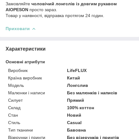
Замовляйте
чоловічий лонгслів із довгим рукавом
AIOPESON
просто зараз.
Товар у наявності, відправка протягом 24 годин.
Приховати
Характеристики
Основні атрибути
Виробник
LifeFLUX
Країна виробник
Китай
Модель
Лонгслив
Малюнки і написи
Без малюнків і написів
Силует
Прямий
Склад
100% коттон
Стан
Новий
Стиль
Casual
Тип тканини
Бавовна
Візерунки і принти
Без візерунків і принтів