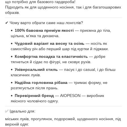
що потрібно для базового гардероба!
Підходить як для щоденного носіння, так і для багатошарових
образів.
✔ Чому варто обрати саме наш лонгслів?
100% бавовна преміум якості
— приємна до тіла,
щільна, м’яка та дихаюча.
Чудовий варіант на весну та осінь
— носіть як
самостійну річ або перший шар під куртки й піджаки.
Комфортна посадка та еластичність
— добре
тягнеться й сідає по фігурі, не сковує рухів.
Універсальний стиль
— пасує і до casual, і до більш
класичних луків.
Надійна горловина рібана
— тримає форму, не
розтягується після прань.
Перевірений бренд
— AIOPESON — виробник
якісного чоловічого одягу.
✅ Ідеально для:
міських луків, прогулянок, подорожей, щоденного носіння, під
верхній одяг.