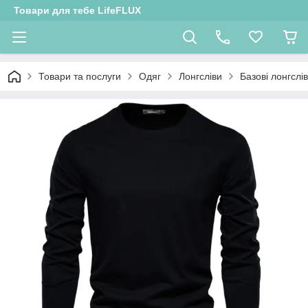
Товари для тебе LifeFLUX
Товари та послуги
Одяг
Лонгсліви
Базові лонгслі