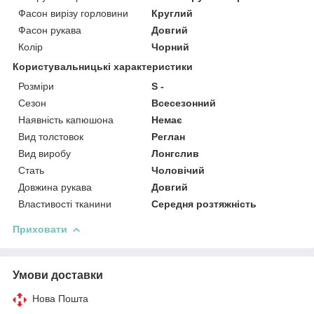
Фасон вирізу горловини
Круглий
Фасон рукава
Довгий
Колір
Чорний
Користувальницькі характеристики
Розміри
S -
Сезон
Всесезонний
Наявність капюшона
Немає
Вид толстовок
Реглан
Вид виробу
Лонгслив
Стать
Чоловічий
Довжина рукава
Довгий
Властивості тканини
Середня розтяжність
Приховати
Умови доставки
Нова Пошта