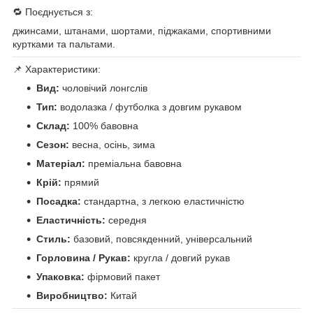
🔁 Поєднується з:
джинсами, штанами, шортами, піджаками, спортивними
куртками та пальтами.
📌 Характеристики:
Вид:
чоловічий лонгслів
Тип:
водолазка / футболка з довгим рукавом
Склад:
100% бавовна
Сезон:
весна, осінь, зима
Матеріал:
преміальна бавовна
Крій:
прямий
Посадка:
стандартна, з легкою еластичністю
Еластичність:
середня
Стиль:
базовий, повсякденний, універсальний
Горловина / Рукав:
кругла / довгий рукав
Упаковка:
фірмовий пакет
Виробництво:
Китай