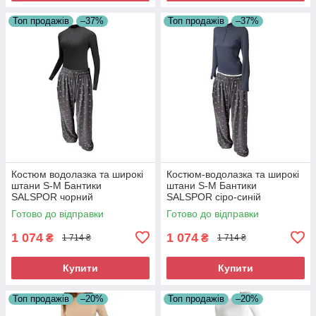
Топ продажів
–37%
Топ продажів
–37%
Костюм водолазка та широкі
Костюм-водолазка та широкі
штани S-M Бантики
штани S-M Бантики
SALSPOR чорний
SALSPOR сіро-синій
Готово до відправки
Готово до відправки
1 074
1 074
₴
₴
1 714 ₴
1 714 ₴
Купити
Купити
Топ продажів
–20%
Топ продажів
–20%