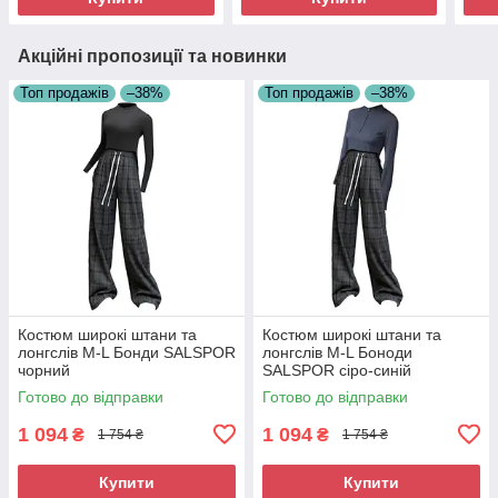
Акційні пропозиції та новинки
Топ продажів
–38%
Топ продажів
–38%
Костюм широкі штани та
Костюм широкі штани та
лонгслів M-L Бонди SALSPOR
лонгслів M-L Боноди
чорний
SALSPOR сіро-синій
Готово до відправки
Готово до відправки
1 094
1 094
₴
₴
1 754 ₴
1 754 ₴
Купити
Купити