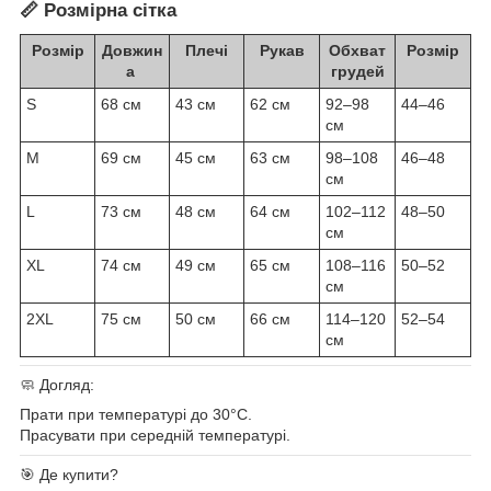
📏
Розмірна сітка
Розмір
Довжин
Плечі
Рукав
Обхват
Розмір
а
грудей
S
68 см
43 см
62 см
92–98
44–46
см
M
69 см
45 см
63 см
98–108
46–48
см
L
73 см
48 см
64 см
102–112
48–50
см
XL
74 см
49 см
65 см
108–116
50–52
см
2XL
75 см
50 см
66 см
114–120
52–54
см
🧼 Догляд:
Прати при температурі до 30°C.
Прасувати при середній температурі.
🎯 Де купити?