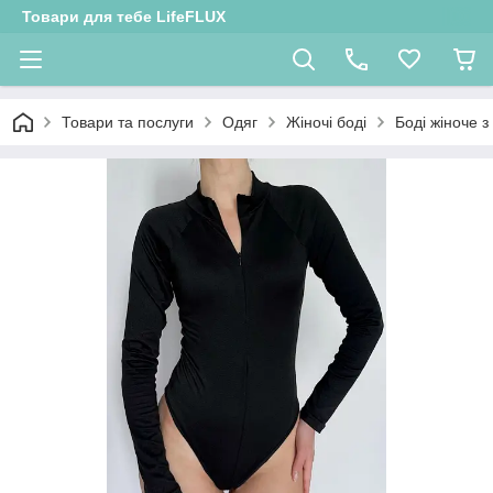
Товари для тебе LifeFLUX
Товари та послуги
Одяг
Жіночі боді
Боді жіноче 