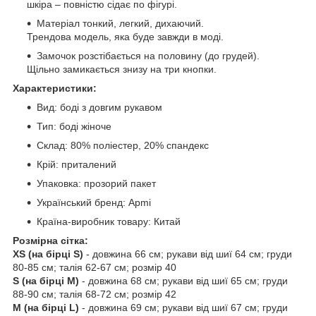
шкіра – повністю сідає по фігурі.
Матеріал тонкий, легкий, дихаючий.
Трендова модель, яка буде завжди в моді.
Замочок розстібається на половину (до грудей).
Щільно замикається знизу на три кнопки.
Характеристики:
Вид: боді з довгим рукавом
Тип: боді жіноче
Склад: 80% поліестер, 20% спандекс
Крій: приталений
Упаковка: прозорий пакет
Український бренд: Apmi
Країна-виробник товару: Китай
Розмірна сітка:
XS (на бірці S)
- довжина 66 см; рукави від шиї 64 см; груди
80-85 см; талія 62-67 см; розмір 40
S (на бірці M)
- довжина 68 см; рукави від шиї 65 см; груди
88-90 см; талія 68-72 см; розмір 42
M (на бірці L)
- довжина 69 см; рукави від шиї 67 см; груди