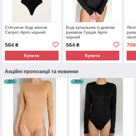
Стягуюче боді жіноче
Боді купальник із довгим
Леоп
Cилует Apmi чорний
рукавом Грація Apmi
рука
чорний
лео
584
564
709
₴
₴
Купити
Купити
Акційні пропозиції та новинки
–35%
–35%