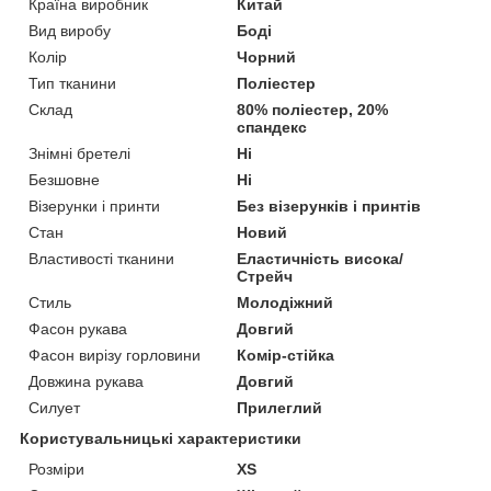
Країна виробник
Китай
Вид виробу
Боді
Колір
Чорний
Тип тканини
Поліестер
Склад
80% поліестер, 20%
спандекс
Знімні бретелі
Ні
Безшовне
Ні
Візерунки і принти
Без візерунків і принтів
Стан
Новий
Властивості тканини
Еластичність висока/
Стрейч
Стиль
Молодіжний
Фасон рукава
Довгий
Фасон вирізу горловини
Комір-стійка
Довжина рукава
Довгий
Силует
Прилеглий
Користувальницькі характеристики
Розміри
XS