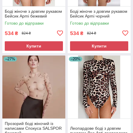
Боді жіноче з довгим рукавом
Боді жіноче з довгим рукавом
Бейсик Apmi бежевий
Бейсик Apmi чорний
Готово до відправки
Готово до відправки
534
534
₴
₴
824 ₴
824 ₴
Купити
Купити
–27%
–20%
Прозорий боді жіночий із
написами Спокуса SALSPOR
Леопардове боді з довгим
бежевий
рукавом Лео Apti леопардове