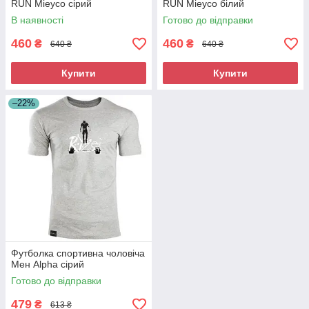
RUN Mieyco сірий
RUN Mieyco білий
В наявності
Готово до відправки
460
460
₴
₴
640 ₴
640 ₴
Купити
Купити
–22%
Футболка спортивна чоловіча
Мен Alpha сірий
Готово до відправки
479
₴
613 ₴