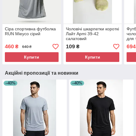
Сіра спортивна футболка
Чоловічі шкарпетки короткі
Футб
RUN Mieyco сірий
Лайт Apmi 39-42
чоло
салатовий
для 
460
109
694
₴
₴
640 ₴
Купити
Купити
Акційні пропозиції та новинки
–40%
–40%