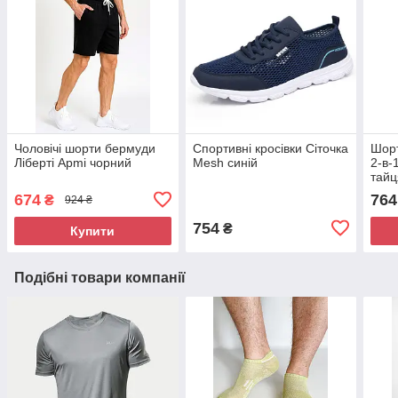
Чоловічі шорти бермуди
Спортивні кросівки Сіточка
Шорт
Ліберті Apmi чорний
Mesh синій
2-в-
тайц
⬩ чо
674
764
₴
924 ₴
754
₴
Купити
Подібні товари компанії