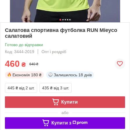
Салатова спортивна футболка RUN Mieyco
салатовий
Готово до відправки
Код: 3444-2019
Опт і роздріб
460
₴
640 ₴
Економія
180 ₴
Залишилось
18 днів
445 ₴
від 2 шт.
435 ₴
від 3 шт.
Купити
або
Купити з