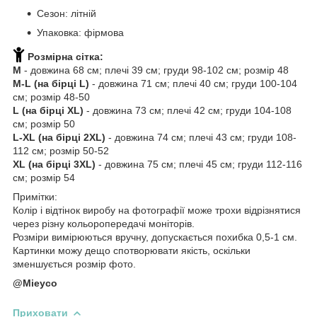
Сезон: літній
Упаковка: фірмова
Розмірна сітка:
М
- довжина 68 см; плечі 39 см; груди 98-102 см; розмір 48
M-L (на бірці L)
- довжина 71 см; плечі 40 см; груди 100-104
см; розмір 48-50
L (на бірці XL)
- довжина 73 см; плечі 42 см; груди 104-108
см; розмір 50
L-XL
(на бірці 2XL)
- довжина 74 см; плечі 43 см; груди 108-
112 см; розмір 50-52
XL
(на бірці 3XL)
- довжина 75 см; плечі 45 см; груди 112-116
см; розмір 54
Примітки:
Колір і відтінок виробу на фотографії може трохи відрізнятися
через різну кольоропередачі моніторів.
Розміри вимірюються вручну, допускається похибка 0,5-1 см.
Картинки можу дещо спотворювати якість, оскільки
зменшується розмір фото.
@Mieyco
Приховати