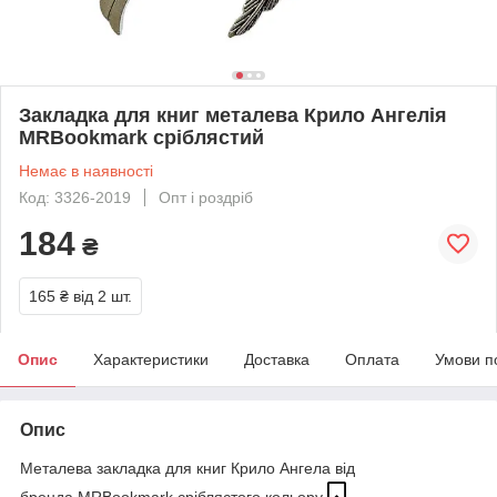
Закладка для книг металева Крило Ангелія
MRBookmark сріблястий
Немає в наявності
Код: 3326-2019
Опт і роздріб
184
₴
165 ₴
від 2 шт.
Опис
Характеристики
Доставка
Оплата
Умови п
Опис
Металева закладка для книг Крило Ангела від
бренда MRBookmark сріблястого кольору