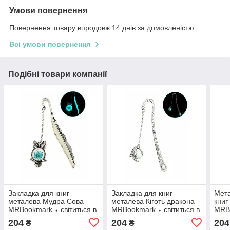
Умови повернення
Повернення товару впродовж 14 днів за домовленістю
Всі умови повернення
Подібні товари компанії
Закладка для книг
Закладка для книг
Мета
металева Мудра Сова
металева Кіготь дракона
книг
MRBookmark ⬩ світиться в
MRBookmark ⬩ світиться в
MRBo
темряві ⬩ сріблястий
темряві ⬩ сріблястий
204
204
204
₴
₴