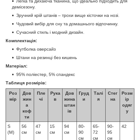
Легка та дихаюча тканина, що ідеально підходить для
демісезону.
Зручний крій штанів – трохи вище кісточки на нозі.
Чудовий вибір для сну та домашнього відпочинку.
Сучасний стиль і модний дизайн.
Комплектація:
Футболка оверсайз
Штани на резинці без кишень
Матеріал:
95% поліестер, 5% спандекс
Таблиця розмірів:
Роз
Дов
Пле
Рука
Дов
Груд
Талі
Стег
Розм
мір
жин
чі
в
жина
и
я
на
ір
а
штан
одяг
коф
ів
у
ти
S
56
47
15
94
80-
65-
90-
42
(M)
см
см
см
см
90
72
95
см
см
см