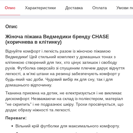
Опис
Характеристики
Доставка
Оплата
Умови п
Опис
Жіноча піжама Ведмедики бренду CHASE
(коричнева в клітинку)
Відчуйте комфорт і легкість разом із жіночою піжамою
Ведмедики! Цей стильний комплект у домашных тонах з
клітинкою створений для тих, хто цінує затишок і свободу
рухів. Футболка оверсайз зі спущеним плечем дарує відчуття
легкості, а м’які штани на резинці забезпечують комфорт у
будь-який час доби. Чудовий вибір як для сну, так і для
домашнього відпочинку.
Тканина приємна на дотик, не електризується і не викликає
дискомфорт. Незважаючи на склад із поліестером, матеріал
"не скрипить" і не подразнює шкіру. Трохи просвічується, що
додає образу ніжності та легкості.
Переваги:
Вільний крій футболки для максимального комфорту.