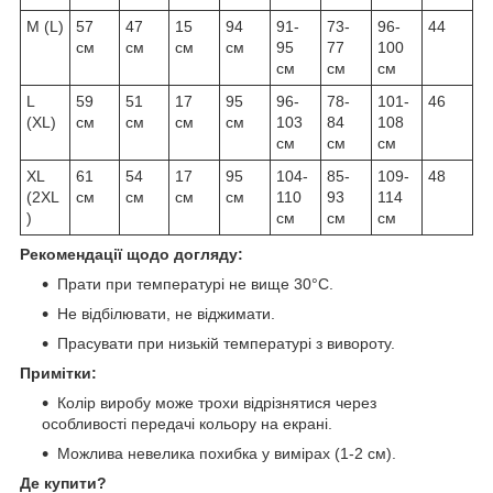
M (L)
57
47
15
94
91-
73-
96-
44
см
см
см
см
95
77
100
см
см
см
L
59
51
17
95
96-
78-
101-
46
(XL)
см
см
см
см
103
84
108
см
см
см
XL
61
54
17
95
104-
85-
109-
48
(2XL
см
см
см
см
110
93
114
)
см
см
см
Рекомендації щодо догляду:
Прати при температурі не вище 30°C.
Не відбілювати, не віджимати.
Прасувати при низькій температурі з вивороту.
Примітки:
Колір виробу може трохи відрізнятися через
особливості передачі кольору на екрані.
Можлива невелика похибка у вимірах (1-2 см).
Де купити?