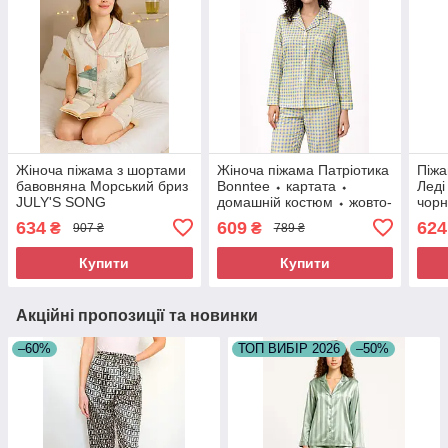
Жіноча піжама з шортами
Жіноча піжама Патріотика
Піжа
бавовняна Морський бриз
Bonntee ⬩ картата ⬩
Леді
JULY'S SONG
домашній костюм ⬩ жовто-
чорн
блакитна
634
609
624
₴
₴
907 ₴
789 ₴
Купити
Купити
Акційні пропозиції та новинки
–60%
ТОП ВИБІР 2026
–50%