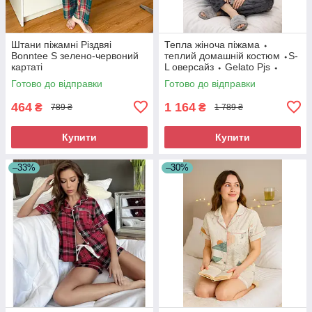
Штани піжамні Різдвяі
Тепла жіноча піжама ⬩
Bonntee S зелено-червоний
теплий домашній костюм ⬩S-
картаті
L оверсайз ⬩ Gelato Pjs ⬩
темно-сіра
Готово до відправки
Готово до відправки
464
1 164
₴
₴
789 ₴
1 789 ₴
Купити
Купити
–33%
–30%