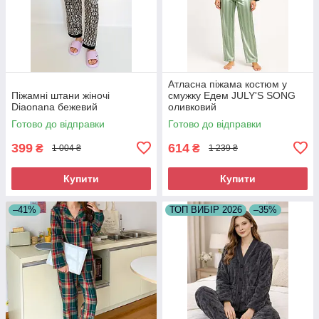
Атласна піжама костюм у
Піжамні штани жіночі
смужку Едем JULY'S SONG
Diaonana бежевий
оливковий
Готово до відправки
Готово до відправки
399
614
₴
₴
1 004 ₴
1 239 ₴
Купити
Купити
–41%
ТОП ВИБІР 2026
–35%