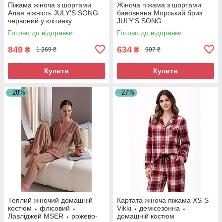
Піжама жіноча з шортами
Жіноча піжама з шортами
Алая ніжність JULY'S SONG
бавовняна Морський бриз
червоний у клітинку
JULY'S SONG
Готово до відправки
Готово до відправки
849
634
₴
₴
1 269 ₴
907 ₴
Купити
Купити
–28%
–27%
Теплий жіночий домашній
Картата жіноча піжама XS-S
костюм ⬩ флісовий ⬩
Vikki ⬩ демісезонна ⬩
Лавліджей MSER ⬩ рожево-
домашній костюм