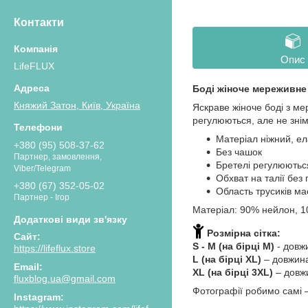
Контакти
Опис
LifeFLUX
Боді жіноче мереживне
Княжий Затон, Київ, Україна
Яскраве жіноче боді з ме
регулюються, але не знім
Матеріал ніжний, ел
+380 (95) 508-37-62
Без чашок
Партнер, замовлення,
Бретелі регулюються
Viber/Telegram
Обхват на талії без 
+380 (67) 352-05-02
Область трусиків ма
Партнер - Ігор
Матеріал: 90% нейлон, 
Розмірна сітка:
S - M (на бірці М)
- довжи
https://lifeflux.store
L (на бірці XL)
– довжина 
XL (на бірці 3XL)
– довжи
fluxblog.ua@gmail.com
Фотографії робимо самі 
Instagram