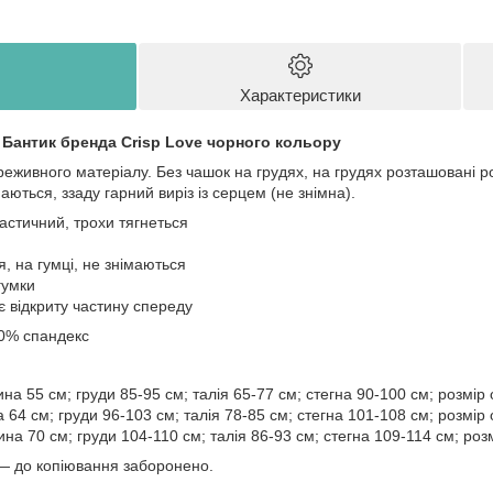
Характеристики
 Бантик бренда Crisp Love чорного кольору
реживного матеріалу. Без чашок на грудях, на грудях розташовані ро
аються, ззаду гарний виріз із серцем (не знімна).
астичний, трохи тягнеться
, на гумці, не знімаються
гумки
є відкриту частину спереду
10% спандекс
на 55 см; груди 85-95 см; талія 65-77 см; стегна 90-100 см; розмір
64 см; груди 96-103 см; талія 78-85 см; стегна 101-108 см; розмір 
на 70 см; груди 104-110 см; талія 86-93 см; стегна 109-114 см; роз
— до копіювання заборонено.