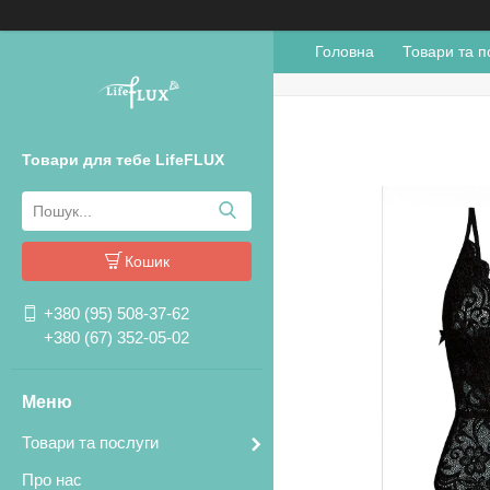
Головна
Товари та п
Товари для тебе LifeFLUX
Кошик
+380 (95) 508-37-62
+380 (67) 352-05-02
Товари та послуги
Про нас