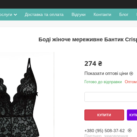
ослуги
Доставка та оплата
Відгуки
Контакти
Блог
Боді жіноче мереживне Бантик Cris
274 ₴
Показати оптові ціни
Готово до відправки
Оптом 
КУП
КУПИТИ
+380 (95) 508-37-62
Партнер, замовлення,