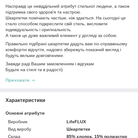
Насправді це невіддільний атрибут стильної людини, а також
підтримка свого здоров'я та настрою.
Шкарпетки помічають частіше, ніж здається. На сьогодні це
стало способом підкреслити свій стиль, висловити
індивідуальність і оригінальність.
А також це дуже важливий елемент у догляді за собою.
Правильно підібрані шкарпетки дадуть вам по-справжньому
комфортні відчуття, надовго збережуть показний вигляд і
будуть вельми довговічними.
Завжди раді Вашим замовленням і відгукам
Будьте на стилі та в радості)
Приховати
Характеристики
Основні атрибути
Виробник
LifeFLUX
Вид виробу
Шкарпетки
Склад
85% хлопок, 15% полиэстер