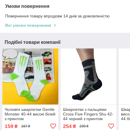
Умови повернення
Повернення товару впродовж 14 днів за домовленістю
Всі умови повернення
Подібні товари компанії
Чоловічі шкарпетки Gentle
Шкарпетки з пальцями
Шкар
Monster 40-44 високі білий
Cross Five Fingers Shu 42-
висо
з принтом
44 чорний з принтом
44 б
159
254
₴
₴
187 ₴
299 ₴