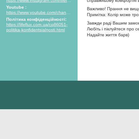
справжньому комфортні ві
https://www.instagram.com/lifeflux.ua
Youtube
Важливо! Прання не вище
https://www.youtube.com/channel/UCPIasy4xKoClKZ7euVHI_AQ/featured
Примітка: Колір може тро
Політика конфіденційності
Завжди раді Вашим замов
https://lifeflux.com.ua/cp86051-
Любіть і піклуйтеся про 
politika-konfidentsialnosti.html
Надайте життя барв)