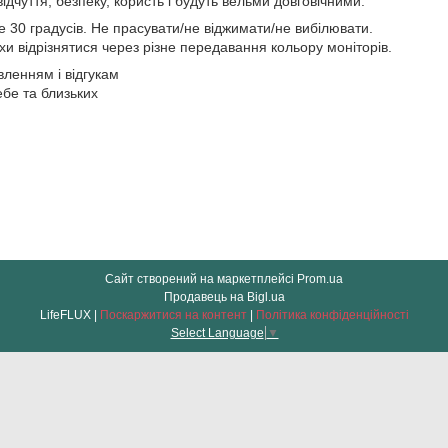
дчуття, безпеку, користь і будуть вельми довговічними.
 30 градусів. Не прасувати/не віджимати/не вибілювати.
хи відрізнятися через різне передавання кольору моніторів.
ленням і відгукам
себе та близьких
Сайт створений на маркетплейсі
Prom.ua
Продавець на Bigl.ua
LifeFLUX |
Поскаржитися на контент
|
Політика конфіденційності
Select Language
▼