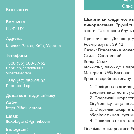
Опис
Контакти
Шкарпетки сліди чолові
використання.
Зручні ти
LifeFLUX
з ноги. Також вони йдуть
Призначення: Для спорту,
Розмір взуття: 39-42
Княжий Затон, Київ, Україна
Сезон: Всесезонна моде
Стиль: Спортивний
Колір: Сірий
+380 (95) 508-37-62
Кількість у пакунку: 1 пар
Партнер, замовлення,
Матеріал: 75% Бавовна
Viber/Telegram
Країна-виробник товару:
+380 (67) 352-05-02
Партнер - Ігор
Повітряна вентиляці
зберігає ваші ноги су
Спортивні шкарпетки
бігу/теннісу тощо, нез
https://lifeflux.store
Спортивні шкарпетки
зберігають ноги сухими
Посилена п'ята та н
fluxblog.ua@gmail.com
Гігієнічна альтернатива 
Instagram