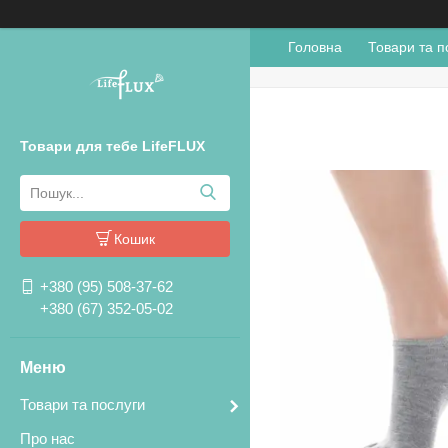
Головна
Товари та п
Товари для тебе LifeFLUX
Кошик
+380 (95) 508-37-62
+380 (67) 352-05-02
Товари та послуги
Про нас