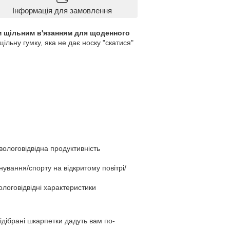
Інформація для замовлення
им щільним в'язанням для щоденного
ільну гумку, яка не дає носку "скатися"
вологовідвідна продуктивність
нування/спорту на відкритому повітрі/
вологовідвідні характеристики
ідібрані шкарпетки дадуть вам по-