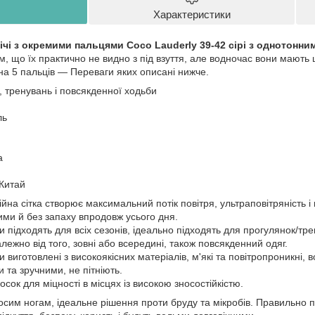
Характеристики
чі з окремими пальцями Coco Lauderly 39-42 сірі з однотонн
м, що їх практично не видно з під взуття, але водночас вони мають щ
 на 5 пальців — Переваги яких описані нижче.
 тренувань і повсякденної ходьби
ль
а
 Китай
йна сітка створює максимальний потік повітря, ультраповітряність і 
хими й без запаху впродовж усього дня.
 підходять для всіх сезонів, ідеально підходять для прогулянок/тре
алежно від того, зовні або всередині, також повсякденний одяг.
 виготовлені з високоякісних матеріалів, м'які та повітропроникні, 
 та зручними, не пітніють.
осок для міцності в місцях із високою зносостійкістю.
босим ногам, ідеальне рішення проти бруду та мікробів. Правильно п