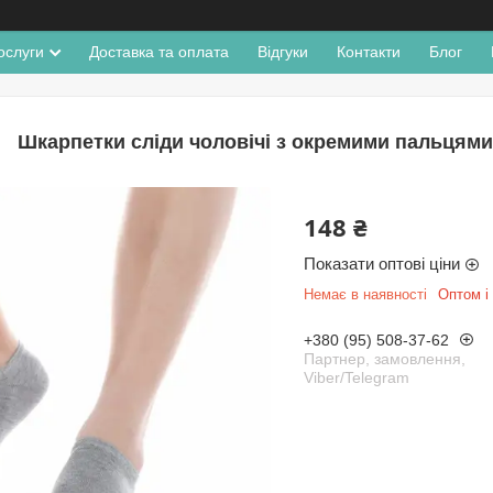
ослуги
Доставка та оплата
Відгуки
Контакти
Блог
Шкарпетки сліди чоловічі з окремими пальцями 
148 ₴
Показати оптові ціни
Немає в наявності
Оптом і 
+380 (95) 508-37-62
Партнер, замовлення,
Viber/Telegram