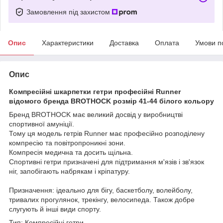
Замовлення під захистом
Опис
Характеристики
Доставка
Оплата
Умови п
Опис
Компресійні шкарпетки гетри професійні Runner
відомого бренда BROTHOCK розмір 41-44 білого кольору
Бренд BROTHOCK має великий досвід у виробництві
спортивної амуніції.
Тому ця модель гетрів Runner має професійно розподілену
компресію та повітропроникні зони.
Компресія медична та досить щільна.
Спортивні гетри призначені для підтримання м'язів і зв'язок
ніг, запобігають набрякам і кріпатуру.
Призначення: ідеально для бігу, баскетболу, волейболу,
тривалих прогулянок, трекінгу, велосипеда. Також добре
слугують й інші види спорту.
Тип: Компресійні гетри