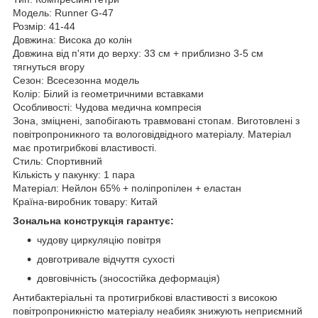
Модель: Runner G-47
Розмір: 41-44
Довжина: Висока до колін
Довжина від п'яти до верху: 33 см + приблизно 3-5 см
тягнуться вгору
Сезон: Всесезонна модель
Колір: Білий із геометричними вставками
Особливості: Чудова медична компресія
Зона, зміцнені, запобігають травмовані стопам. Виготовлені з
повітропроникного та вологовідвідного матеріалу. Матеріал
має протигрибкові властивості.
Стиль: Спортивний
Кількість у пакунку: 1 пара
Матеріал: Нейлон 65% + поліпропілен + еластан
Країна-виробник товару: Китай
Зональна конструкція гарантує:
чудову циркуляцію повітря
довготривале відчуття сухості
довговічність (зносостійка деформація)
Антибактеріальні та протигрибкові властивості з високою
повітропроникністю матеріалу неабияк знижують неприємний