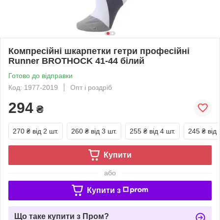
Компресійні шкарпетки гетри професійні
Runner BROTHOCK 41-44 білий
Готово до відправки
Код: 1977-2019
Опт і роздріб
294
₴
270 ₴
від 2 шт.
260 ₴
від 3 шт.
255 ₴
від 4 шт.
245 ₴
від 
Купити
або
Купити з
Що таке купити з Пром?