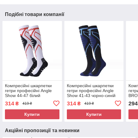
Подібні товари компанії
Компресійні шкарпетки
Компресійні шкарпетки
Комп
гетри професійні Angle
гетри професійні Angle
гетр
Show 44-47 білий
Show 41-43 чорно-синій
BRO
314
314
294
₴
₴
419 ₴
419 ₴
Купити
Купити
Акційні пропозиції та новинки