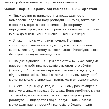
запах і роблять заняття спортом гігієнічнішим.
Основні корисні ефекти від компресійних шкарпеток:
Підвищення витривалості та працездатності.
Компресія надає на ногу розподільний тиск, тобто тисне
в певних місцях із різною силою. Це покращує
циркуляцію крові, а отже, сприяє активнішому припливу
кисню до м'язів. Більше кисню — більше енергії.
Зниження ризику спазмів і судом. Поліпшення
кровотоку не тільки «приводить» до м'язів корисний
кисень, але й дає змогу вивести лактат. Унаслідок цього
ймовірність судом зменшується.
Швидке відновлення. Цей ефект теж виникає завдяки
виведенню побічних продуктів вуглеводного обміну
(лактату). Є спеціальні серії компресійного одягу для
відновлення, які вив'язані з таким профілем тиску, щоб
молочна кислота вивелася, навіть коли ви відпочиваєте.
Зниження ризику ушкоджень. У цьому разі компресія
виконує функцію каркаса-бандажу. Вона стабілізує м'язи
та суглоби, а також зменшує наслідки мікровібрацій,
розтягувань, підворотів і перенапруги. Такий ефект
може дати навіть простий і відповідно бюджетніший
компресійний одяг.