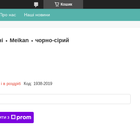
Кошик
Про нас
Наші новини
і ⬩ Meikan ⬩ чорно-сірий
і в роздріб
Код:
1938-2019
ИТИ З