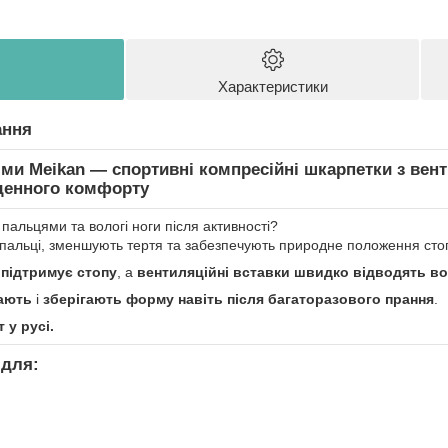
Характеристики
ання
ми Meikan — спортивні компресійні шкарпетки з вен
денного комфорту
альцями та вологі ноги після активності?
 пальці, зменшують тертя та забезпечують природне положення сто
 підтримує стопу
, а
вентиляційні вставки швидко відводять в
ають
і
зберігають форму навіть після багаторазового прання
.
у русі.
 для: