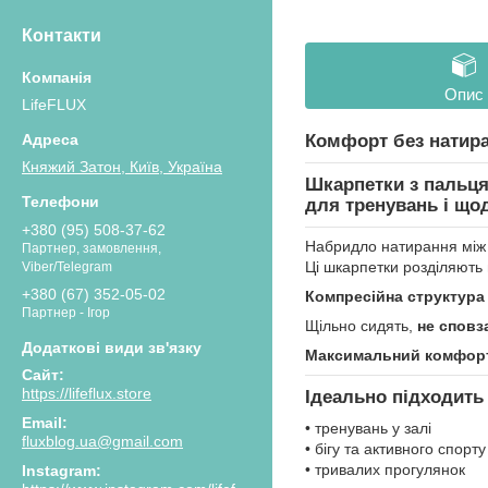
Контакти
Опис
LifeFLUX
Комфорт без натир
Княжий Затон, Київ, Україна
Шкарпетки з пальця
для тренувань і що
+380 (95) 508-37-62
Набридло натирання між п
Партнер, замовлення,
Ці шкарпетки розділяють
Viber/Telegram
+380 (67) 352-05-02
Компресійна структура
Партнер - Ігор
Щільно сидять,
не сповз
Максимальний комфорт 
https://lifeflux.store
Ідеально підходить
• тренувань у залі
fluxblog.ua@gmail.com
• бігу та активного спорту
• тривалих прогулянок
Instagram