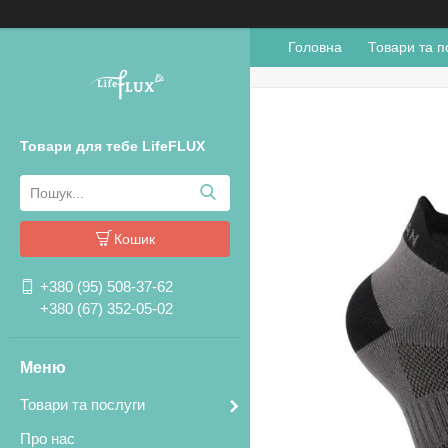
Головна
Товари та п
Товари для тебе LifeFLUX
Кошик
+380 (95) 508-37-62
+380 (67) 352-05-02
Товари та послуги
Про нас