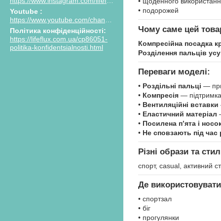
https://www.instagram.com/lifeflux.ua
• щоденного використан
• подорожей
Youtube
https://www.youtube.com/channel/UCPIasy4xKoClKZ7euVHI_AQ/featured
Чому саме цей това
Політика конфіденційності
https://lifeflux.com.ua/cp86051-
Компресійна посадка к
politika-konfidentsialnosti.html
Розділення пальців ус
Переваги моделі:
•
Роздільні пальці
— при
•
Компресія
— підтримка
•
Вентиляційні вставки
•
Еластичний матеріал
—
•
Посилена п’ята і носо
•
Не сповзають під час 
Різні образи та стил
спорт, casual, активний с
Де використовувати
• спортзал
• біг
• прогулянки