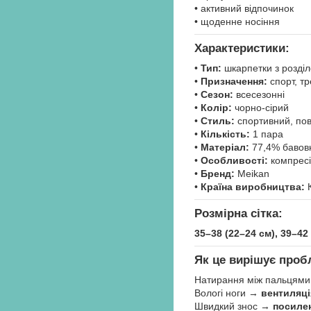
• активний відпочинок
• щоденне носіння
Характеристики:
•
Тип:
шкарпетки з розді
•
Призначення:
спорт, т
•
Сезон:
всесезонні
•
Колір:
чорно-сірий
•
Стиль:
спортивний, по
•
Кількість:
1 пара
•
Матеріал:
77,4% бавовн
•
Особливості:
компресія
•
Бренд:
Meikan
•
Країна виробництва:
К
Розмірна сітка:
35–38 (22–24 см), 39–42 
Як це вирішує проб
Натирання між пальцям
Вологі ноги →
вентиляці
Швидкий знос →
посилен