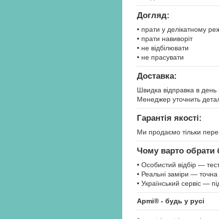
Догляд:
• прати у делікатному ре
• прати навиворіт
• не відбілювати
• не прасувати
Доставка:
Швидка відправка в день
Менеджер уточнить детал
Гарантія якості:
Ми продаємо тільки переві
Чому варто обрати 
• Особистий відбір — тест
• Реальні заміри — точна 
• Український сервіс — п
Apmi® - будь у русі