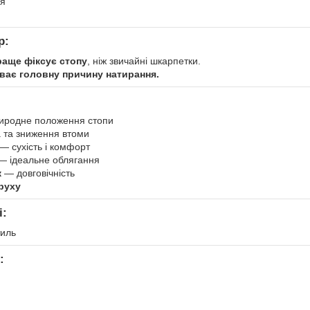
ня
р:
раще фіксує стопу
, ніж звичайні шкарпетки.
уває головну причину натирання.
родне положення стопи
 та зниження втоми
— сухість і комфорт
 ідеальне облягання
к
— довговічність
руху
і:
тиль
: