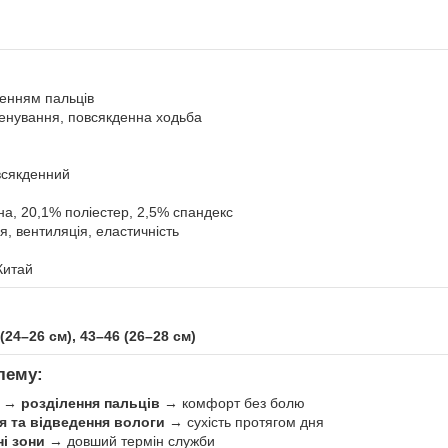
ленням пальців
ренування, повсякденна ходьба
всякденний
а, 20,1% поліестер, 2,5% спандекс
, вентиляція, еластичність
итай
(24–26 см), 43–46 (26–28 см)
лему:
и →
розділення пальців
→ комфорт без болю
я та відведення вологи
→ сухість протягом дня
і зони
→ довший термін служби