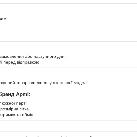
жимі
 замовлення або наступного дня.
і перед відправкою.
рений товар і впевнені у якості цієї моделі.
бренд Apmi:
 кожної партії
розмірна сітка
ідтримка та обмін