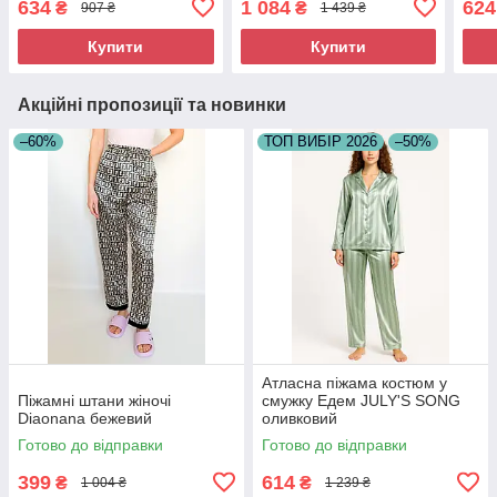
634
1 084
624
₴
₴
907 ₴
1 439 ₴
відпочинку
Купити
Купити
Акційні пропозиції та новинки
–60%
ТОП ВИБІР 2026
–50%
Атласна піжама костюм у
Піжамні штани жіночі
смужку Едем JULY'S SONG
Diaonana бежевий
оливковий
Готово до відправки
Готово до відправки
399
614
₴
₴
1 004 ₴
1 239 ₴