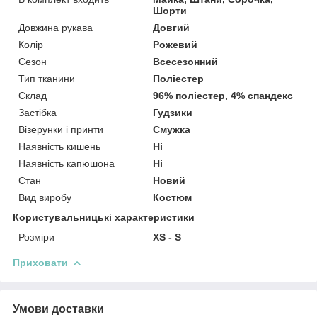
Шорти
Довжина рукава
Довгий
Колір
Рожевий
Сезон
Всесезонний
Тип тканини
Поліестер
Склад
96% поліестер, 4% спандекс
Застібка
Гудзики
Візерунки і принти
Смужка
Наявність кишень
Ні
Наявність капюшона
Ні
Стан
Новий
Вид виробу
Костюм
Користувальницькі характеристики
Розміри
XS - S
Приховати
Умови доставки