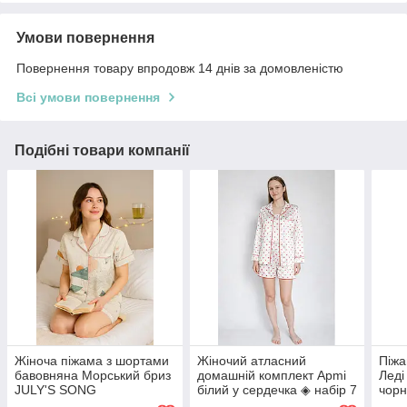
Умови повернення
Повернення товару впродовж 14 днів за домовленістю
Всі умови повернення
Подібні товари компанії
Жіноча піжама з шортами
Жіночий атласний
Піжа
бавовняна Морський бриз
домашній комплект Apmi
Леді
JULY'S SONG
білий у сердечка ◈ набір 7
чорн
в 1 ◈ для сну та