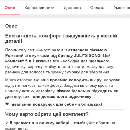
Опис
Характеристики
Доставка
Оплата
Умови п
Опис
Елегантність, комфорт і вишуканість у кожній
деталі!
Пориньте у світ ніжності разом із
атласною піжамою
Рожевий зі смужками від бренду JULY'S SONG
. Цей
комплект 5 в 1
включає все необхідне для ідеального
відпочинку: сорочку, майку, штани, шорти, маску для сну,
резинку для волосся та зручну сумочку для зберігання.
М’яка атласна тканина
приємно холодить шкіру
, даруючи
відчуття легкості та комфорту. Завдяки вільному крою та
ніжному дотику матеріалу,
піжама ідеально підходить як
для сну, так і для домашнього відпочинку
.
💗
Ідеальний подарунок для себе чи близьких!
Чому варто обрати цей комплект?
✔
5 предметів в одному наборі
– комбінуйте образи на
кожен день.