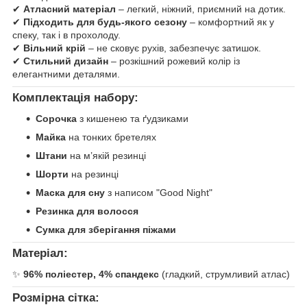
✔
Атласний матеріал
– легкий, ніжний, приємний на дотик.
✔
Підходить для будь-якого сезону
– комфортний як у
спеку, так і в прохолоду.
✔
Вільний крій
– не сковує рухів, забезпечує затишок.
✔
Стильний дизайн
– розкішний рожевий колір із
елегантними деталями.
Комплектація набору:
Сорочка
з кишенею та ґудзиками
Майка
на тонких бретелях
Штани
на м’якій резинці
Шорти
на резинці
Маска для сну
з написом "Good Night"
Резинка для волосся
Сумка для зберігання піжами
Матеріал:
✨
96% поліестер, 4% спандекс
(гладкий, струмливий атлас)
Розмірна сітка: