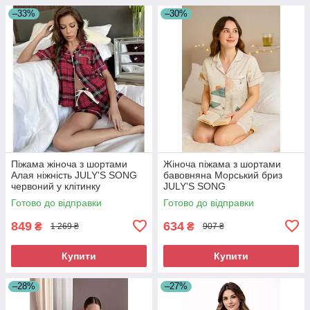
–33%
–30%
Піжама жіноча з шортами
Жіноча піжама з шортами
Алая ніжність JULY'S SONG
бавовняна Морський бриз
червоний у клітинку
JULY'S SONG
Готово до відправки
Готово до відправки
849
634
₴
₴
1 269 ₴
907 ₴
Купити
Купити
–28%
–27%