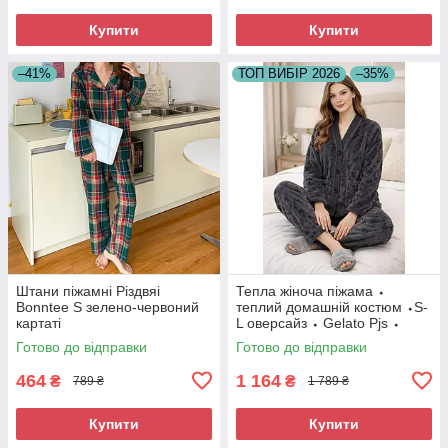
Купити
Купити
–41%
ТОП ВИБІР 2026
–35%
Штани піжамні Різдвяі
Тепла жіноча піжама ⬩
Bonntee S зелено-червоний
теплий домашній костюм ⬩S-
картаті
L оверсайз ⬩ Gelato Pjs ⬩
темно-сіра
Готово до відправки
Готово до відправки
464
1 164
₴
₴
789 ₴
1 789 ₴
Купити
Купити