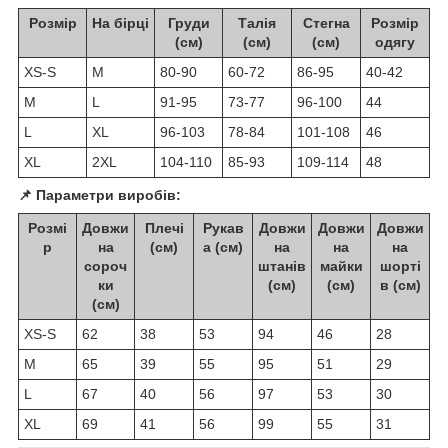
Розмір
На бірці
Груди
Талія
Стегна
Розмір
(см)
(см)
(см)
одягу
XS-S
M
80-90
60-72
86-95
40-42
M
L
91-95
73-77
96-100
44
L
XL
96-103
78-84
101-108
46
XL
2XL
104-110
85-93
109-114
48
📌 Параметри виробів:
Розмі
Довжи
Плечі
Рукав
Довжи
Довжи
Довжи
р
на
(см)
а (см)
на
на
на
сороч
штанів
майки
шорті
ки
(см)
(см)
в (см)
(см)
XS-S
62
38
53
94
46
28
M
65
39
55
95
51
29
L
67
40
56
97
53
30
XL
69
41
56
99
55
31