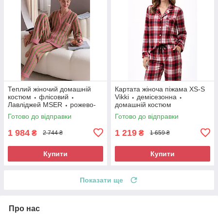
Теплий жіночий домашній
Картата жіноча піжама XS-S
костюм ⬩ флісовий ⬩
Vikki ⬩ демісезонна ⬩
Лавліджей MSER ⬩ рожево-
домашній костюм
зелений
Готово до відправки
Готово до відправки
1 984
1 219
₴
₴
2 744 ₴
1 659 ₴
Купити
Купити
Показати ще
Про нас