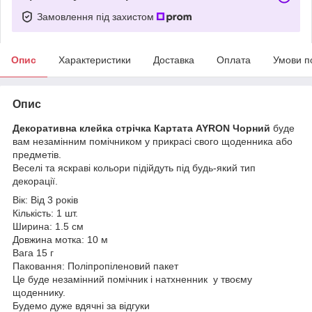
Замовлення під захистом
Опис
Характеристики
Доставка
Оплата
Умови п
Опис
Декоративна клейка стрічка Картата AYRON Чорний
буде
вам незамінним помічником у прикрасі свого щоденника або
предметів.
Веселі та яскраві кольори підійдуть під будь-який тип
декорації.
Вік: Від 3 років
Кількість: 1 шт.
Ширина: 1.5 см
Довжина мотка: 10 м
Вага 15 г
Паковання: Поліпропіленовий пакет
Це буде незамінний помічник і натхненник у твоєму
щоденнику.
Будемо дуже вдячні за відгуки