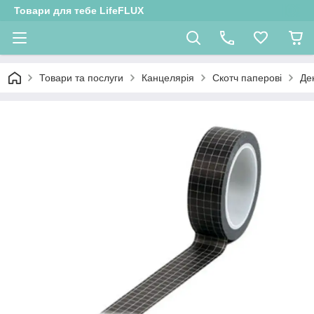
Товари для тебе LifeFLUX
Товари та послуги
Канцелярія
Скотч паперові
Де