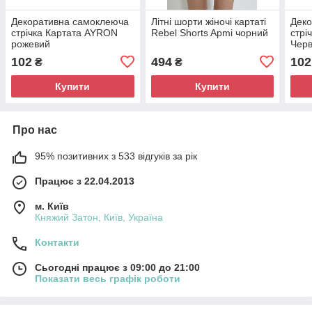
Декоративна самоклеюча
Літні шорти жіночі картаті
Деко
стрічка Картата AYRON
Rebel Shorts Apmi чорний
стрі
рожевий
Чер
102
494
102
₴
₴
Купити
Купити
Про нас
95% позитивних з 533 відгуків за рік
Працює з 22.04.2013
м. Київ
Княжий Затон, Київ, Україна
Контакти
Сьогодні працює з 09:00 до 21:00
Показати весь графік роботи