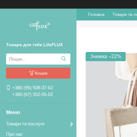
Головна
Товари та п
Товари для тебе LifeFLUX
–22%
Кошик
+380 (95) 508-37-62
+380 (67) 352-05-02
Товари та послуги
Про нас