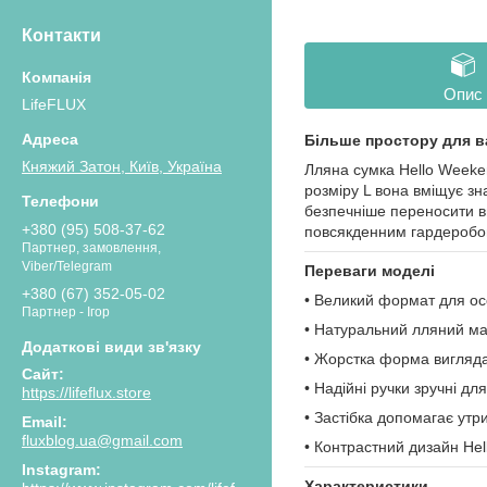
Контакти
Опис
LifeFLUX
Більше простору для в
Княжий Затон, Київ, Україна
Лляна сумка Hello Weeke
розміру L вона вміщує зн
безпечніше переносити вм
+380 (95) 508-37-62
повсякденним гардеробо
Партнер, замовлення,
Viber/Telegram
Переваги моделі
+380 (67) 352-05-02
• Великий формат для осо
Партнер - Ігор
• Натуральний лляний ма
• Жорстка форма вигляда
• Надійні ручки зручні для
https://lifeflux.store
• Застібка допомагає утр
fluxblog.ua@gmail.com
• Контрастний дизайн Hel
Instagram
Характеристики