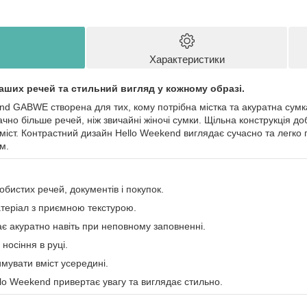
Характеристики
аших речей та стильний вигляд у кожному образі.
nd GABWE створена для тих, кому потрібна містка та акуратна сумк
ачно більше речей, ніж звичайні жіночі сумки. Щільна конструкція д
іст. Контрастний дизайн Hello Weekend виглядає сучасно та легко по
м.
бистих речей, документів і покупок.
теріал з приємною текстурою.
є акуратно навіть при неповному заповненні.
 носіння в руці.
имувати вміст усередині.
lo Weekend привертає увагу та виглядає стильно.