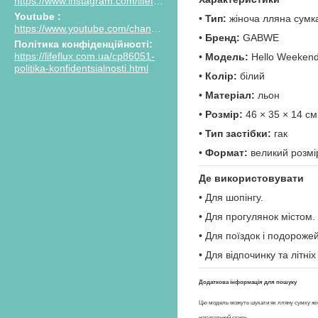
https://www.instagram.com/lifeflux.ua
Youtube
•
Тип:
жіноча лляна сумк
https://www.youtube.com/channel/UCPIasy4xKoClKZ7euVHI_AQ/featured
•
Бренд:
GABWE
Політика конфіденційності
https://lifeflux.com.ua/cp86051-
•
Модель:
Hello Weeken
politika-konfidentsialnosti.html
•
Колір:
білий
•
Матеріал:
льон
•
Розмір:
46 × 35 × 14 см
•
Тип застібки:
гак
•
Формат:
великий розмі
Де використовувати
• Для шопінгу.
• Для прогулянок містом.
• Для поїздок і подорожей
• Для відпочинку та літніх
Додаткова інформація для пошуку
Цю модель можуть шукати як лляну сумку жіноч
натуральний стиль.