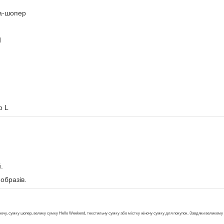
а-шопер
d
р L
.
 образів.
у, сумку шопер, велику сумку Hello Weekend, текстильну сумку або містку жіночу сумку для покупок. Завдяки великому роз