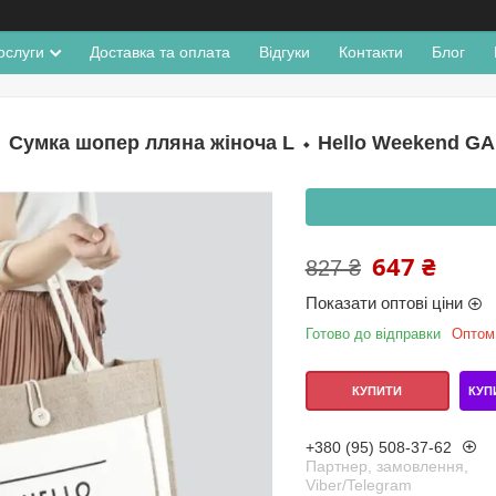
ослуги
Доставка та оплата
Відгуки
Контакти
Блог
Сумка шопер лляна жіноча L ⬩ Hello Weekend GA
647 ₴
827 ₴
Показати оптові ціни
Готово до відправки
Оптом 
КУП
КУПИТИ
+380 (95) 508-37-62
Партнер, замовлення,
Viber/Telegram