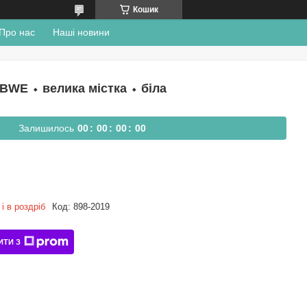
Кошик
Про нас
Наші новини
BWE ⬩ велика містка ⬩ біла
Залишилось
0
0
0
0
0
0
0
0
і в роздріб
Код:
898-2019
ИТИ З