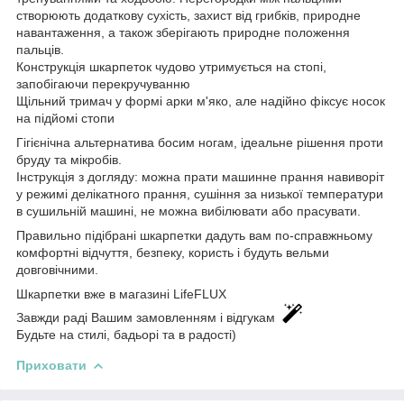
створюють додаткову сухість, захист від грибків, природне
навантаження, а також зберігають природне положення
пальців.
Конструкція шкарпеток чудово утримується на стопі,
запобігаючи перекручуванню
Щільний тримач у формі арки м'яко, але надійно фіксує носок
на підйомі стопи
Гігієнічна альтернатива босим ногам, ідеальне рішення проти
бруду та мікробів.
Інструкція з догляду: можна прати машинне прання навиворіт
у режимі делікатного прання, сушіння за низької температури
в сушильній машині, не можна вибілювати або прасувати.
Правильно підібрані шкарпетки дадуть вам по-справжньому
комфортні відчуття, безпеку, користь і будуть вельми
довговічними.
Шкарпетки вже в магазині LifeFLUX
Завжди раді Вашим замовленням і відгукам
Будьте на стилі, бадьорі та в радості)
Приховати