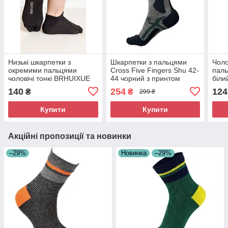
Низькі шкарпетки з
Шкарпетки з пальцями
Чоло
окремими пальцями
Cross Five Fingers Shu 42-
паль
чоловічі тонкі BRHUIXUE
44 чорний з принтом
біли
38-42 чорний
140
254
124
₴
₴
299 ₴
Купити
Купити
Акційні пропозиції та новинки
–29%
Новинка
–29%