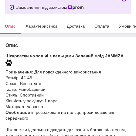
Замовлення під захистом
Опис
Характеристики
Доставка
Оплата
Умови п
Опис
Шкарпетки чоловічі з пальцями Зелений слід JAMMZA
Призначення: Для повсякденного використання
Розмір: 42-45
Сезон: Весна-літо
Колір: Різнобарвний
Стиль: Спортивний
Кількість у пакунку: 1 пара
Матеріал: Бавовна
Особливості
: розраховані на пальці, трохи довше від
середнього
Шкарпетки ідеально підходять для занять йогою, пілатесом,
тренуваннями та ходьбою. Перегородки між пальцями