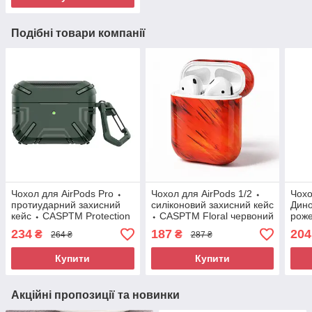
Подібні товари компанії
Чохол для AirPods Pro ⬩
Чохол для AirPods 1/2 ⬩
Чохо
протиударний захисний
силіконовий захисний кейс
Дин
кейс ⬩ CASPTM Protection
⬩ CASPTM Floral червоний
рож
зелений
234
187
204
₴
₴
264 ₴
287 ₴
Купити
Купити
Акційні пропозиції та новинки