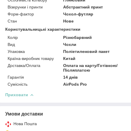
Візерунки і принти
Абстрактний принт
Форм-фактор
Чохол-футляр
Стан
Нове
Користувальницькі характеристики
Колір
Різнобарвний
Вид
Чохли
Упаковка
Поліетиленовий пакет
Країна-виробник товару
Китай
Доставка/Оплата
Оплата на карту/Готівкою/
Післяплатою
Гарантія
14 днів
Сумісність
AirPods Pro
Приховати
Умови доставки
Нова Пошта