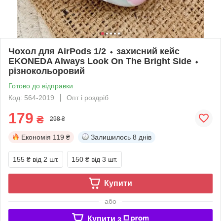
Чохол для AirPods 1/2 ⬩ захисний кейс
EKONEDA Always Look On The Bright Side ⬩
різнокольоровий
Готово до відправки
Код: 564-2019
Опт і роздріб
179
₴
298 ₴
Економія
119 ₴
Залишилось
8 днів
155 ₴
від 2 шт.
150 ₴
від 3 шт.
Купити
або
Купити з