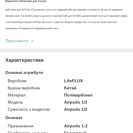
Додаткова інформація для пошуку
Цей чохол для AirPods 1/2 допомагає захистити зарядний кейс від подряпин та потертостей під час щоденного
використання. Також його можуть шукати як захисний кейс для AirPods, декоративний чохол для навушників Apple,
пластиковий футляр для AirPods або чохол з принтом. Модель підійде тим, хто хоче не лише захистити
навушники, а й підкреслити індивідуальний стиль.
Приховати
Характеристики
Основні атрибути
Виробник
LifeFLUX
Країна виробник
Китай
Матеріал
Полікарбонат
Модель
Airpods 1/2
Сумісність з моделлю
Airpods 1/2
Основні
Призначення
Airpods 1-2
Особливість кольору
Глянсовий