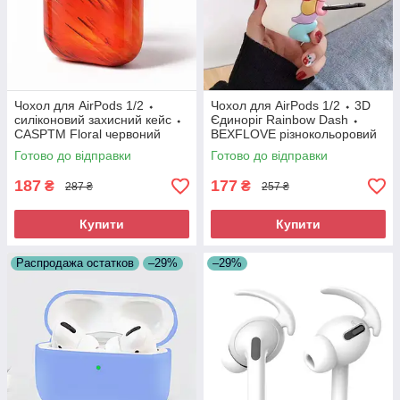
Чохол для AirPods 1/2 ⬩
Чохол для AirPods 1/2 ⬩ 3D
силіконовий захисний кейс ⬩
Єдиноріг Rainbow Dash ⬩
CASPTM Floral червоний
BEXFLOVE різнокольоровий
Готово до відправки
Готово до відправки
187
177
₴
₴
287 ₴
257 ₴
Купити
Купити
Распродажа остатков
–29%
–29%