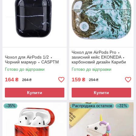
Чохол для AirPods Pro ⬩
Чохол для AirPods 1/2 ⬩
захисний кейс EKONEDA ⬩
Чорний мармур ⬩ CASPTM
карбоновий дизайн Кариби
Абстракція
Готово до відправки
Готово до відправки
164
159
₴
₴
264 ₴
254 ₴
Купити
Купити
–35%
Распродажа остатков
–31%