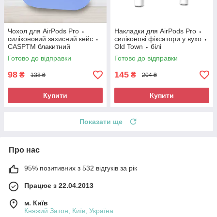
Чохол для AirPods Pro ⬩
Накладки для AirPods Pro ⬩
силіконовий захисний кейс ⬩
силіконові фіксатори у вухо ⬩
CASPTM блакитний
Old Town ⬩ білі
Готово до відправки
Готово до відправки
98
145
₴
₴
138 ₴
204 ₴
Купити
Купити
Показати ще
Про нас
95% позитивних з 532 відгуків за рік
Працює з 22.04.2013
м. Київ
Княжий Затон, Київ, Україна