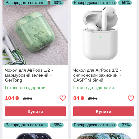
Распродажа остатков
–60%
Распродажа остатков
–59%
Чохол для AirPods 1/2 ⬩
Чохол для AirPods 1/2 ⬩
мармуровий зелений ⬩
силіконовий захисний ⬩
GerTong
CASPTM білий
Готово до відправки
Готово до відправки
104
84
₴
₴
263 ₴
204 ₴
Купити
Купити
Распродажа остатков
–38%
Распродажа остатков
–37%