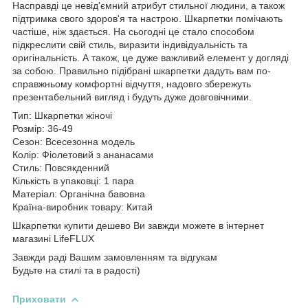
Насправді це невід'ємний атрибут стильної людини, а також
підтримка свого здоров'я та настрою. Шкарпетки помічають
частіше, ніж здається. На сьогодні це стало способом
підкреслити свій стиль, виразити індивідуальність та
оригінальність. А також, це дуже важливий елемент у догляді
за собою. Правильно підібрані шкарпетки дадуть вам по-
справжньому комфортні відчуття, надовго збережуть
презентабельний вигляд і будуть дуже довговічними.
Тип: Шкарпетки жіночі
Розмір: 36-49
Сезон: Всесезонна модель
Колір: Фіолетовий з ананасами
Стиль: Повсякденний
Кількість в упаковці: 1 пара
Матеріал: Органічна бавовна
Країна-виробник товару: Китай
Шкарпетки купити дешево Ви завжди можете в інтернет
магазині LifeFLUX
Завжди раді Вашим замовленням та відгукам
Будьте на стилі та в радості)
Приховати