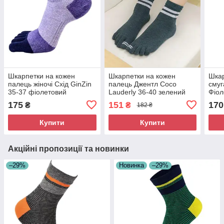
Шкарпетки на кожен
Шкарпетки на кожен
Шкар
палець жіночі Схід GinZin
палець Джентл Coco
сму
35-37 фіолетовий
Lauderly 36-40 зелений
Фіол
175
151
170
₴
₴
182 ₴
Купити
Купити
Акційні пропозиції та новинки
–29%
Новинка
–29%